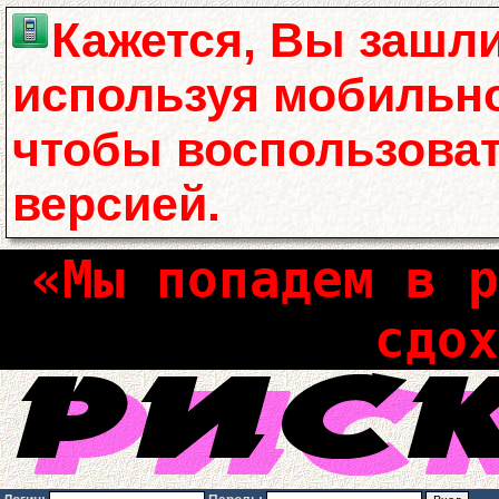
Кажется, Вы зашли
используя мобильно
чтобы воспользова
версией.
«Мы попадем в р
сдох