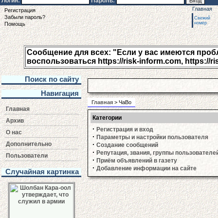
Логин:
Пароль:
Главная
Регистрация
Забыли пароль?
Свежий
номер
Помощь
Сообщение для всех: "Если у вас имеются пробле
воспользоваться https://risk-inform.com, https://ri
Поиск по сайту
Навигация
Главная
> ЧаВо
Главная
Категории
Архив
·
Регистрация и вход
О нас
·
Параметры и настройки пользователя
Дополнительно
·
Создание сообщений
·
Репутация, звания, группы пользователе
Пользователи
·
Приём объявлений в газету
·
Добавление информации на сайте
Случайная картинка