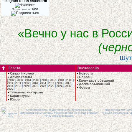
Telegram-канал
riskinform
Подписчиков:
1051
«Вечно у нас в Росси
(черн
Шут
Газета
Внеклассно
•
Свежий номер
•
Новости
•
Архив газеты
•
Опросы
|
2002
|
2003
|
2004
|
2005
|
2006
|
2007
|
2008
|
2009
|
•
Календарь обещаний
2010
|
2011
|
2012
|
2013
|
2014
|
2015
|
2016
|
2017
|
•
Доска объявлений
2018
|
2019
|
2020
|
2021
|
2022
|
2023
|
2024
|
2025
|
•
Форум
2026
|
•
Тематический архив
•
Карикатуры
•
Юмор
Ответственность за достоверность опубликованных
При полном или част
материалов несут авторы. Мнение автора не всегда отражает
«РИСК» обязательна. Д
точку зрения редакции.