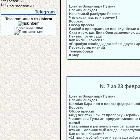
Гостей:
65
Пользователей:
0
Цитаты Владимира Путина
Свежий анекдот
Telegram
Навальный разбудил Россию
Что охраняем, то и воруем?
Telegram-канал
riskinform
Коротко
Обзор прессы
Подписчиков:
1050
Разбой с пристрастием или «Кущёвка» в
Сказ о том, как Дина Оюн за железную д
Пейзаж после суда
Как жизнь, Хакасия?
«Я требую свободы для себя и других а
Перекрёсток мнений
Телеразборки
Юмор
№ 7 за 23 февр
Цитаты Владимира Путина
Свежий анекдот
Шолбан Кара-оол в поиске федерально
Коротко
Обзор прессы
МВД всё-таки начнёт проверку «Терапии
Чиновники Тувы игнорируют законные п
жильё
Навальный и региональный сепаратизм 
Кто он – обвиняемый Кенден? Преступн
Как жизнь, Хакасия?
«11 тысяч рублей – вот и вся ваша забота