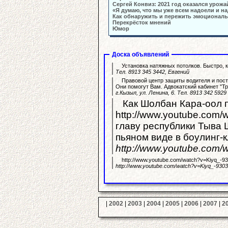
Сергей Конвиз: 2021 год оказался урож
«Я думаю, что мы уже всем надоели и н
Как обнаружить и пережить эмоционал
Перекрёсток мнений
Юмор
Доска объявлений
Установка натяжных потолков. Быстро, к
Тел. 8913 345 3442, Евгений
Правовой центр защиты водителя и пост
Они помогут Вам. Адвокатский кабинет "Тр
г.Кызыл, ул. Ленина, 6. Тел. 8913 342 5929
Как Шолбан Кара-оол 
http://www.youtube.com/watch?v=YfgV
главу республики Тыва Ш
пьяном виде в боулинг-
http://www.youtube.com
http://www.youtube.com/watch?v=Kiyq_-9
http://www.youtube.com/watch?v=Kiyq_-930
|
2002
|
2003
|
2004
|
2005
|
2006
|
2007
|
2