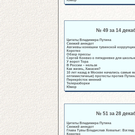
Юмор
№ 49 за 14 дека
Цитаты Владимира Путина
Свежий анекдот
Авгиевы конюшни тувинской коррупци
Коротко
Обзор прессы
Сергей Конвиз о пятидневке для школь
У ворот Тора
В России – нельзя
Как жизнь, Хакасия?
10 лет назад в Москве начались самые м
оптимистичные) протесты против Путин
Перекрёсток мнений
Телеразборки
Юмор
№ 51 за 28 дека
Цитаты Владимира Путина
Свежий анекдот
Глава Тувы Владислав Ховалыг: Взгляд
Коротко