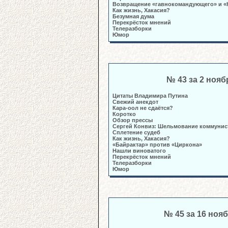
Возвращение «гавнокомандующего» и «
Как жизнь, Хакасия?
Безумная дума
Перекрёсток мнений
Телеразборки
Юмор
№ 43 за 2 нояб
Цитаты Владимира Путина
Свежий анекдот
Кара-оол не сдаётся?
Коротко
Обзор прессы
Сергей Конвиз: Шельмование коммунис
Сплетение судеб
Как жизнь, Хакасия?
«Байрактар» против «Циркона»
Нашли виноватого
Перекрёсток мнений
Телеразборки
Юмор
№ 45 за 16 ноя