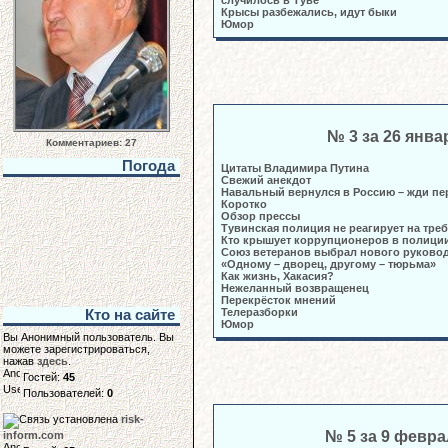
случилось в Туве
Крысы разбежались, идут быки
Юмор
№ 3 за 26 янва
Комментариев: 27
Погода
Цитаты Владимира Путина
Свежий анекдот
Навальный вернулся в Россию – жди пе
Коротко
Обзор прессы
Тувинская полиция не реагирует на тре
Кто крышует коррупционеров в полици
Союз ветеранов выбрал нового руково
«Одному – дворец, другому – тюрьма»
Как жизнь, Хакасия?
Нежеланный возвращенец
Перекрёсток мнений
Телеразборки
Кто на сайте
Юмор
Вы Анонимный пользователь. Вы
можете зарегистрироваться,
нажав
здесь
.
Гостей:
45
Пользователей:
0
risk-
№ 5 за 9 февра
inform.com