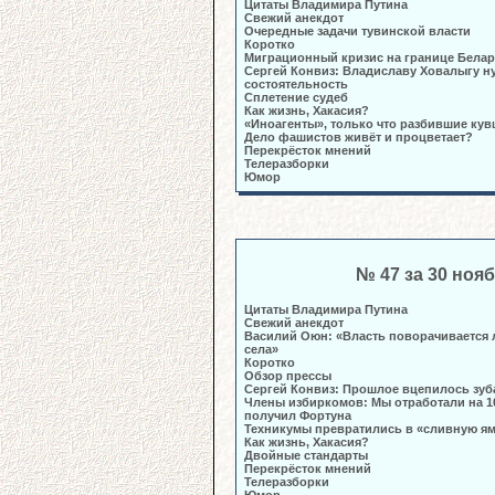
Цитаты Владимира Путина
Свежий анекдот
Очередные задачи тувинской власти
Коротко
Миграционный кризис на границе Бела
Сергей Конвиз: Владиславу Ховалыгу н
состоятельность
Сплетение судеб
Как жизнь, Хакасия?
«Иноагенты», только что разбившие ку
Дело фашистов живёт и процветает?
Перекрёсток мнений
Телеразборки
Юмор
№ 47 за 30 ноя
Цитаты Владимира Путина
Свежий анекдот
Василий Оюн: «Власть поворачивается 
села»
Коротко
Обзор прессы
Сергей Конвиз: Прошлое вцепилось зуб
Члены избиркомов: Мы отработали на 1
получил Фортуна
Техникумы превратились в «сливную я
Как жизнь, Хакасия?
Двойные стандарты
Перекрёсток мнений
Телеразборки