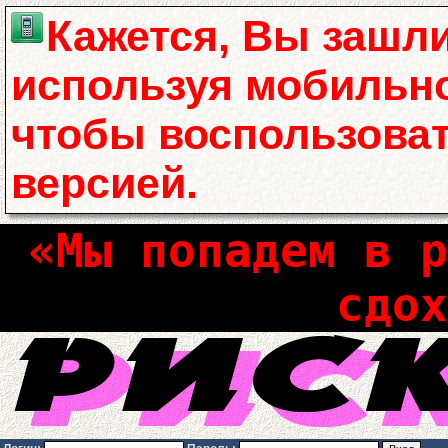
Кажется, Вы зашли
используя мобильно
чтобы воспользова
версией.
«Мы попадем в р
сдох