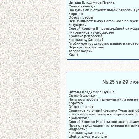
Цитаты Владимира Путина
Свежий анекдот
Наступит ли в строительной отрасли Т
Коротко
Обзор прессы
Чем занимается мэр Сагаан-оол во вре
ситуации?
Сергей Конвиз: В чрезвычайной ситуац
чиновников нужно жёстче
Хроника репрессий
Как жизнь, Хакасия?
Глубинное государство вышло на повер
Перекрёсток мнений
Телеразборки
Юмор
№ 25 за 29 ию
Цитаты Владимира Путина
Свежий анекдот
На чужом гробу в парламентский рай н
Коротко
Обзор прессы
Санников – лучший фермер Тувы или 
Каким образом стоимость строительства
процентов?
Сергей Конвиз: И снова про коронавиру
Провал вакцинации: тотальный нигилиз
мудрость?
Как жизнь, Хакасия?
Шойгу, земля и деньги