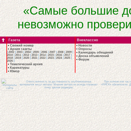
«Самые большие до
невозможно провери
Газета
Внеклассно
•
Свежий номер
•
Новости
•
Архив газеты
•
Опросы
|
2002
|
2003
|
2004
|
2005
|
2006
|
2007
|
2008
|
2009
|
•
Календарь обещаний
2010
|
2011
|
2012
|
2013
|
2014
|
2015
|
2016
|
2017
|
•
Доска объявлений
2018
|
2019
|
2020
|
2021
|
2022
|
2023
|
2024
|
2025
|
•
Форум
2026
|
•
Тематический архив
•
Карикатуры
•
Юмор
Ответственность за достоверность опубликованных
При полном или част
материалов несут авторы. Мнение автора не всегда отражает
«РИСК» обязательна. Д
точку зрения редакции.