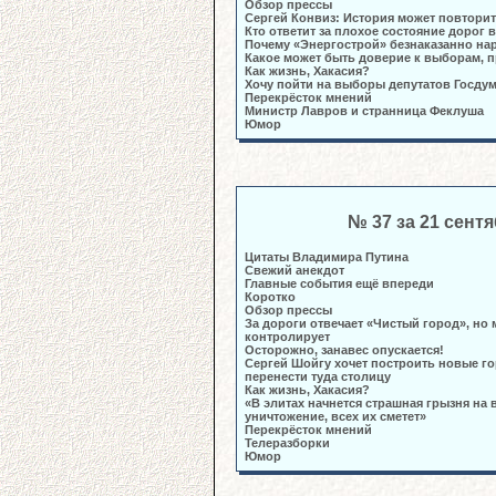
Обзор прессы
Сергей Конвиз: История может повтори
Кто ответит за плохое состояние дорог
Почему «Энергострой» безнаказанно на
Какое может быть доверие к выборам,
Как жизнь, Хакасия?
Хочу пойти на выборы депутатов Госду
Перекрёсток мнений
Министр Лавров и странница Феклуша
Юмор
№ 37 за 21 сент
Цитаты Владимира Путина
Свежий анекдот
Главные события ещё впереди
Коротко
Обзор прессы
За дороги отвечает «Чистый город», но
контролирует
Осторожно, занавес опускается!
Сергей Шойгу хочет построить новые го
перенести туда столицу
Как жизнь, Хакасия?
«В элитах начнется страшная грызня на
уничтожение, всех их сметет»
Перекрёсток мнений
Телеразборки
Юмор