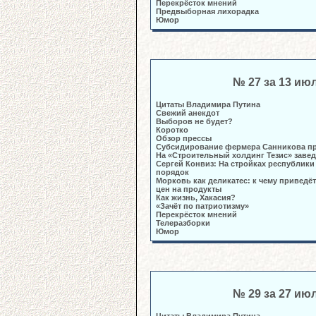
Перекрёсток мнений
Предвыборная лихорадка
Юмор
№ 27 за 13 ию
Цитаты Владимира Путина
Свежий анекдот
Выборов не будет?
Коротко
Обзор прессы
Субсидирование фермера Санникова пр
На «Строительный холдинг Тезис» заве
Сергей Конвиз: На стройках республики
порядок
Морковь как деликатес: к чему приведё
цен на продукты
Как жизнь, Хакасия?
«Зачёт по патриотизму»
Перекрёсток мнений
Телеразборки
Юмор
№ 29 за 27 ию