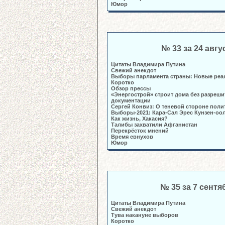
Юмор
№ 33 за 24 авгу
Цитаты Владимира Путина
Свежий анекдот
Выборы парламента страны: Новые реа
Коротко
Обзор прессы
«Энергострой» строит дома без разреш
документации
Сергей Конвиз: О теневой стороне полит
Выборы-2021: Кара-Сал Эрес Кунзен-оо
Как жизнь, Хакасия?
Талибы захватили Афганистан
Перекрёсток мнений
Время евнухов
Юмор
№ 35 за 7 сентя
Цитаты Владимира Путина
Свежий анекдот
Тува накануне выборов
Коротко