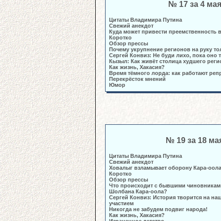
№ 17 за 4 ма
Цитаты Владимира Путина
Свежий анекдот
Куда может привести преемственность в
Коротко
Обзор прессы
Почему укрупнение регионов на руку т
Сергей Конвиз: Не буди лихо, пока оно 
Кызыл: Как живёт столица худшего реги
Как жизнь, Хакасия?
Время тёмного лорда: как работают реп
Перекрёсток мнений
Юмор
№ 19 за 18 ма
Цитаты Владимира Путина
Свежий анекдот
Ховалыг взламывает оборону Кара-оол
Коротко
Обзор прессы
Что происходит с бывшими чиновникам
Шолбана Кара-оола?
Сергей Конвиз: История творится на наш
участием
Никогда не забудем подвиг народа!
Как жизнь, Хакасия?