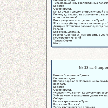
Свежий анекдот
Туве необходимы кардинальные перем
Коротко
Обзор прессы
Когда будет порядок в строительной от
Почему до сих пор не остановлено неза
в центре Кызыла?
Кто взращивает преступность в Туве?
Жестокому убийце – пожизненный срок!
Дмитрий Потапенко рассказал, когда вы
России
Как жизнь, Хакасия?
Россия-Америка: О чём говорить с убий
Перекрёсток мнений
Телеразборки
Юмор
№ 13 за 6 апре
Цитаты Владимира Путина
Свежий анекдот
Шолбан Кара-оол: Повышение по службе
позором?
Коротко
Обзор прессы
«Кызыл – Курагино»: Кормушку прикры
Учёные хотели засекретить данные о за
Сибири
Неделя криминала в Туве
Как жизнь, Хакасия?
Уроки мытищинского побоища