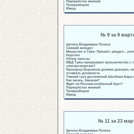
Перекрёсток мнений
Телеразборки
Юмор
№ 9 за 9 март
Цитаты Владимира Путина
Свежий анекдот
Мишустин в Туве: Пришёл, увидел... уле
Коротко
Обзор прессы
МВД Тувы прикрывает жульничество с 
электроэнергию?
Прокурор Боровков должен доказать св
оставить должность
Тяжкий груз достижений Шолбана Кара-
Как жизнь, Хакасия?
Ждёт ли Россию колбасный бунт?
Перекрёсток мнений
Телеразборки
Юмор
№ 11 за 23 мар
Цитаты Владимира Путина