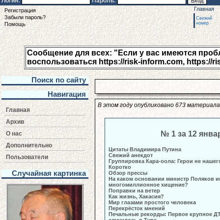
Логин:
Пароль:
Главная
Регистрация
Забыли пароль?
Свежий
номер
Помощь
Сообщение для всех: "Если у вас имеются пробле
воспользоваться https://risk-inform.com, https://ri
Поиск по сайту
Навигация
В этом году опубликовано 673 материала
Главная
Архив
№ 1 за 12 янва
О нас
Дополнительно
Цитаты Владимира Путина
Свежий анекдот
Пользователи
Группировка Кара-оола: Герои не нашег
Коротко
Случайная картинка
Обзор прессы
На каком основании министр Поляков и
многомиллионное хищение?
Поправки на ветер
Как жизнь, Хакасия?
Мир глазами простого человека
Перекрёсток мнений
Печальные рекорды: Первое крупное ДТ