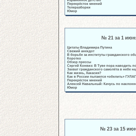
Израненное детство
Перекрёсток мнений
Телеразборки
Юмор
№ 21 за 1 июн
Цитаты Владимира Путина
Свежий анекдот
В борьбе за институты гражданского об
Коротко
Обзор прессы
Сергей Конвиз: В Туве пора наводить п
Захват гражданского самолёта в небе н
Как жизнь, Хакасия?
Как в России пытаются «обелить» ГУЛАГ
Перекрёсток мнений
Алексей Навальный: Качусь по наклонн
Юмор
№ 23 за 15 ию