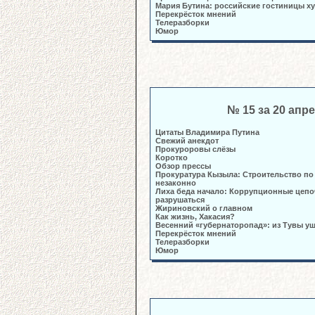
Мария Бутина: российские гостиницы х
Перекрёсток мнений
Телеразборки
Юмор
№ 15 за 20 апр
Цитаты Владимира Путина
Свежий анекдот
Прокуроровы слёзы
Коротко
Обзор прессы
Прокуратура Кызыла: Строительство по
незаконно
Лиха беда начало: Коррупционные цепо
разрушаться
Жириновский о главном
Как жизнь, Хакасия?
Весенний «губернаторопад»: из Тувы у
Перекрёсток мнений
Телеразборки
Юмор