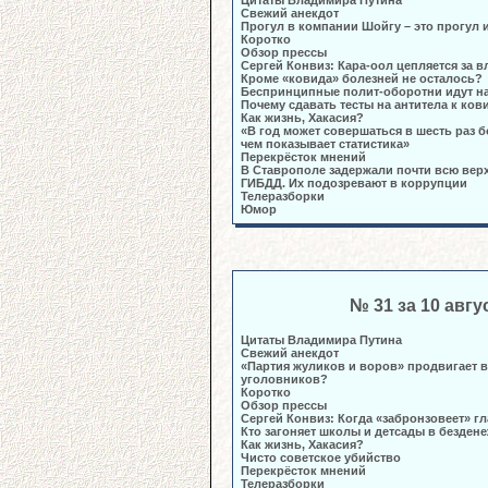
Цитаты Владимира Путина
Свежий анекдот
Прогул в компании Шойгу – это прогул 
Коротко
Обзор прессы
Сергей Конвиз: Кара-оол цепляется за в
Кроме «ковида» болезней не осталось?
Беспринципные полит-оборотни идут н
Почему сдавать тесты на антитела к ков
Как жизнь, Хакасия?
«В год может совершаться в шесть раз 
чем показывает статистика»
Перекрёсток мнений
В Ставрополе задержали почти всю вер
ГИБДД. Их подозревают в коррупции
Телеразборки
Юмор
№ 31 за 10 авгу
Цитаты Владимира Путина
Свежий анекдот
«Партия жуликов и воров» продвигает в
уголовников?
Коротко
Обзор прессы
Сергей Конвиз: Когда «забронзовеет» г
Кто загоняет школы и детсады в безден
Как жизнь, Хакасия?
Чисто советское убийство
Перекрёсток мнений
Телеразборки