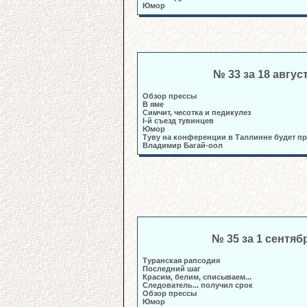
Юмор
№ 33 за 18 авгус
Обзор прессы
В яме
Симчит, чесотка и педикулез
I-й съезд тувинцев
Юмор
Туву на конференции в Таллинне будет п
Владимир Багай-оол
№ 35 за 1 сентяб
Туранская рапсодия
Последний шаг
Красим, белим, списываем...
Следователь... получил срок
Обзор прессы
Юмор