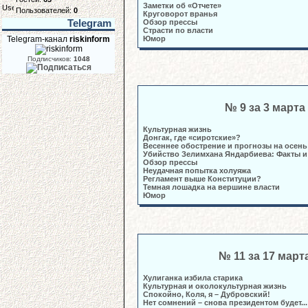
Заметки об «Отчете»
Пользователей:
0
Круговорот вранья
Telegram
Обзор прессы
Страсти по власти
Telegram-канал
riskinform
Юмор
Подписчиков:
1048
№ 9 за 3 марта
Культурная жизнь
Донгак, где «сиротские»?
Весеннее обострение и прогнозы на осень
Убийство Зелимхана Яндарбиева: Факты и
Обзор прессы
Неудачная попытка холуяжа
Регламент выше Конституции?
Темная лошадка на вершине власти
Юмор
№ 11 за 17 март
Хулиганка избила старика
Культурная и околокультурная жизнь
Спокойно, Коля, я – Дубровский!
Нет сомнений – снова президентом будет...