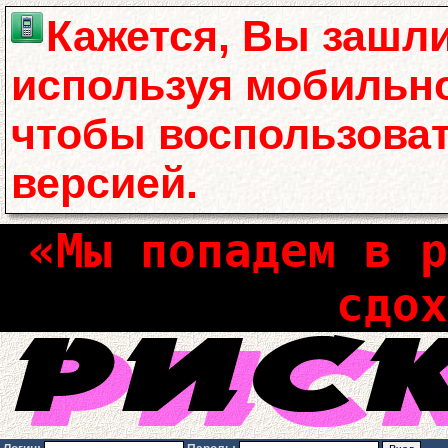
Кажется, Вы зашли
используя мобильно
чтобы воспользова
версией.
«Мы попадем в р
сдох