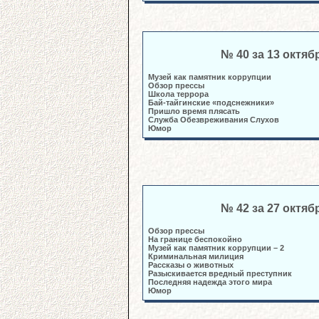
№ 40 за 13 октяб
Музей как памятник коррупции
Обзор прессы
Школа террора
Бай-тайгинские «подснежники»
Пришло время плясать
Служба Обезвреживания Слухов
Юмор
№ 42 за 27 октяб
Обзор прессы
На границе беспокойно
Музей как памятник коррупции – 2
Криминальная милиция
Рассказы о животных
Разыскивается вредный преступник
Последняя надежда этого мира
Юмор