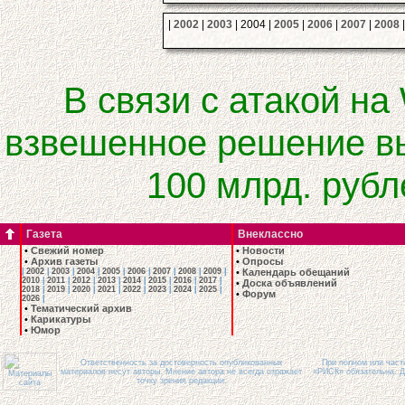
|
2002
|
2003
| 2004 |
2005
|
2006
|
2007
|
2008
В связи с атакой на
взвешенное решение в
100 млрд. рубл
Газета
Внеклассно
•
Свежий номер
•
Новости
•
Архив газеты
•
Опросы
|
2002
|
2003
|
2004
|
2005
|
2006
|
2007
|
2008
|
2009
|
•
Календарь обещаний
2010
|
2011
|
2012
|
2013
|
2014
|
2015
|
2016
|
2017
|
•
Доска объявлений
2018
|
2019
|
2020
|
2021
|
2022
|
2023
|
2024
|
2025
|
•
Форум
2026
|
•
Тематический архив
•
Карикатуры
•
Юмор
Ответственность за достоверность опубликованных
При полном или част
материалов несут авторы. Мнение автора не всегда отражает
«РИСК» обязательна. Д
точку зрения редакции.