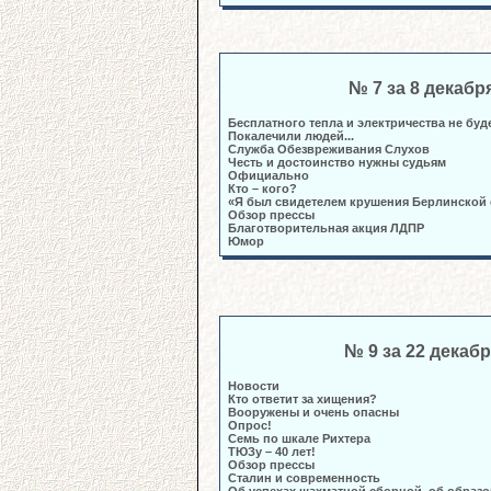
№ 7 за 8 декабр
Бесплатного тепла и электричества не буд
Покалечили людей...
Служба Обезвреживания Слухов
Честь и достоинство нужны судьям
Официально
Кто – кого?
«Я был свидетелем крушения Берлинской 
Обзор прессы
Благотворительная акция ЛДПР
Юмор
№ 9 за 22 декаб
Новости
Кто ответит за хищения?
Вооружены и очень опасны
Опрос!
Семь по шкале Рихтера
ТЮЗу – 40 лет!
Обзор прессы
Сталин и современность