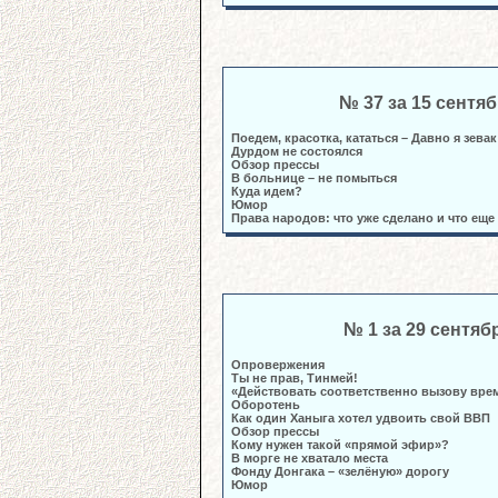
№ 37 за 15 сентя
Поедем, красотка, кататься – Давно я зева
Дурдом не состоялся
Обзор прессы
В больнице – не помыться
Куда идем?
Юмор
Права народов: что уже сделано и что еще
№ 1 за 29 сентяб
Опровержения
Ты не прав, Тинмей!
«Действовать соответственно вызову вре
Оборотень
Как один Ханыга хотел удвоить свой ВВП
Обзор прессы
Кому нужен такой «прямой эфир»?
В морге не хватало места
Фонду Донгака – «зелёную» дорогу
Юмор