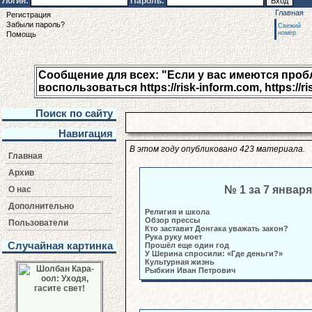
Логин:
Пароль:
Главная
Регистрация
Забыли пароль?
Свежий
номер
Помощь
Сообщение для всех: "Если у вас имеются пробле
воспользоваться https://risk-inform.com, https://ri
Поиск по сайту
Навигация
В этом году опубликовано 423 материала.
Главная
Архив
№ 1 за 7 января
О нас
Дополнительно
Религия и школа
Обзор прессы
Пользователи
Кто заставит Донгака уважать закон?
Рука руку моет
Случайная картинка
Прошёл еще один год
У Шерина спросили: «Где деньги?»
Культурная жизнь
Рыбкин Иван Петрович