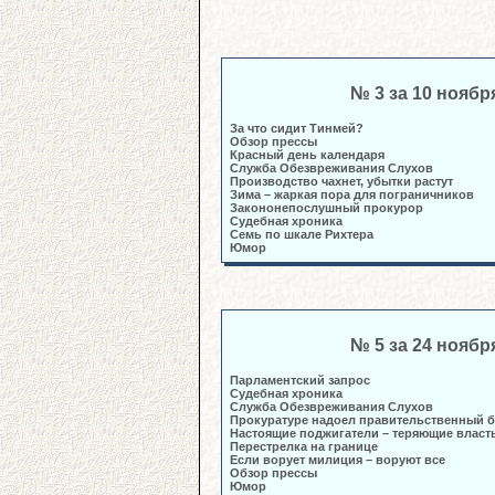
№ 3 за 10 ноябр
За что сидит Тинмей?
Обзор прессы
Красный день календаря
Служба Обезвреживания Слухов
Производство чахнет, убытки растут
Зима – жаркая пора для пограничников
Закононепослушный прокурор
Судебная хроника
Семь по шкале Рихтера
Юмор
№ 5 за 24 ноябр
Парламентский запрос
Судебная хроника
Служба Обезвреживания Слухов
Прокуратуре надоел правительственный 
Настоящие поджигатели – теряющие власт
Перестрелка на границе
Если ворует милиция – воруют все
Обзор прессы
Юмор