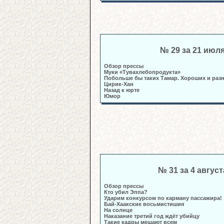
№ 29 за 21 июл
Обзор прессы
Муки «Тувахлебопродукта»
Побольше бы таких Тамар. Хороших и ра
Цирик-Хан
Назад к юрте
Юмор
№ 31 за 4 август
Обзор прессы
Кто убил Эппа?
Ударим конкурсом по карману пассажира!
Бай-Хаакские восьмистишия
На солнце
Наказание третий год ждёт убийцу
Такие кадры мешают всем