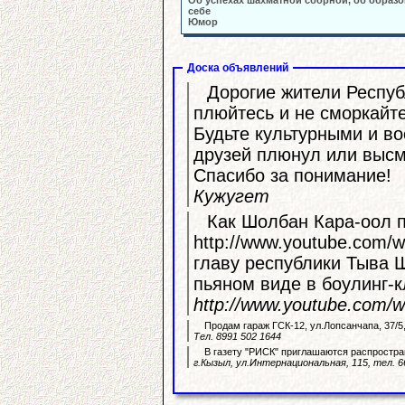
Об успехах шахматной сборной, об образо
себе
Юмор
Доска объявлений
Дорогие жители Республ
плюйтесь и не сморкайте
Будьте культурными и во
друзей плюнул или высм
Спасибо за понимание!
Кужугет
Как Шолбан Кара-оол п
http://www.youtube.com/watch?v=YfgV
главу республики Тыва Ш
пьяном виде в боулинг-к
http://www.youtube.com
Продам гараж ГСК-12, ул.Лопсанчапа, 37/
Тел. 8991 502 1644
В газету "РИСК" приглашаются распростра
г.Кызыл, ул.Интернациональная, 115, тел. 6