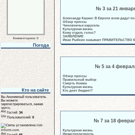
№ 3 за 21 январ
Александр Кашин: В Европе всем дадут по.
Обзор прессы
Чиновничья карусель
Культурная жизнь
Кому отдать голос?
ЗАЯВЛЕНИЕ
Комментариев: 0
Иван Рыбкин называет ПРАВИТЕЛЬСТВО
Погода
№ 5 за 4 феврал
Обзор прессы
Правильный выбор
Смерть бомжа
Культурная жизнь
Кто на сайте
Кто доит бюджет?
Вы Анонимный пользователь.
Вы можете
зарегистрироваться, нажав
здесь
.
Гостей:
34
Пользователей:
0
№ 7 за 18 февра
risk-
inform.com
Культурная жизнь
Нечистоплотность
Гостей:
65