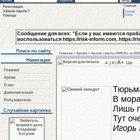
Логин:
Пароль:
Главная
Регистрация
Забыли пароль?
Свежий
номер
Помощь
Сообщение для всех: "Если у вас имеются пробле
воспользоваться https://risk-inform.com, https://ri
Поиск по сайту
Главная
>
Архив
>
Архив газеты «РИСК» за 202
Навигация
A+
|
A
|
A-
12pt
Главная
Архив
О нас
Тюрьма
Дополнительно
В мора
Пользователи
Лишь п
Случайная картинка
Тут оч
Игорь