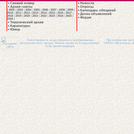
•
Свежий номер
•
Новости
•
Архив газеты
•
Опросы
|
2002
|
2003
|
2004
|
2005
|
2006
|
2007
|
2008
|
2009
|
•
Календарь обещаний
2010
|
2011
|
2012
|
2013
|
2014
|
2015
|
2016
|
2017
|
•
Доска объявлений
2018
|
2019
|
2020
|
2021
|
2022
|
2023
|
2024
|
2025
|
•
Форум
2026
|
•
Тематический архив
•
Карикатуры
•
Юмор
Ответственность за достоверность опубликованных
При полном или част
материалов несут авторы. Мнение автора не всегда отражает
«РИСК» обязательна. Д
точку зрения редакции.