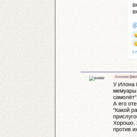
Аноним
(гос
У Илона 
мемуары 
самолёт"
А его от
"Какой р
прислуго
Хорошо, 
против и