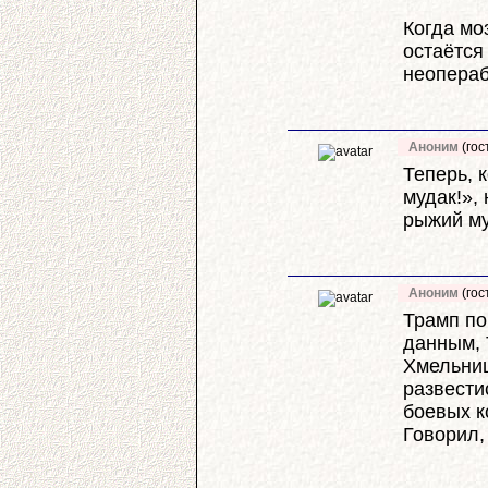
Когда мо
остаётся
неопераб
Аноним
(гос
Теперь, 
мудак!»,
рыжий му
Аноним
(гос
Трамп по
данным, 
Хмельниц
развести
боевых к
Говорил,