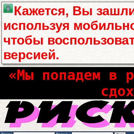
Кажется, Вы зашли
используя мобильно
чтобы воспользова
версией.
«Мы попадем в р
сдох