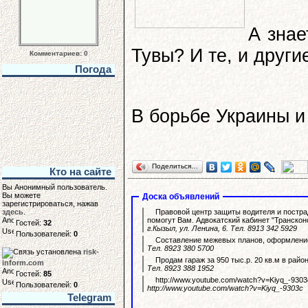
А знае
Тувы? И те, и други
Комментариев: 0
Погода
В борьбе Украины и
Поделиться…
Кто на сайте
Вы Анонимный пользователь.
Вы можете
Доска объявлений
зарегистрироваться, нажав
здесь
.
Правовой центр защиты водителя и постра
помогут Вам. Адвокатский кабинет "Транскон
Гостей:
32
г.Кызыл, ул. Ленина, 6. Тел. 8913 342 5929
Пользователей:
0
Составление межевых планов, оформление
Тел. 8923 380 5700
risk-
Продам гараж за 950 тыс.р. 20 кв.м в райо
inform.com
Тел. 8923 388 1952
Гостей:
85
http://www.youtube.com/watch?v=Kiyq_-9303
Пользователей:
0
http://www.youtube.com/watch?v=Kiyq_-9303c
Telegram