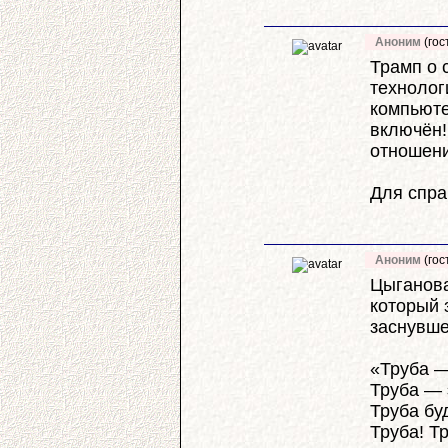
Аноним
(гос
Трамп о 
технолог
компьюте
включён!
отношени
Для спра
Аноним
(гос
Цыганова
который 
заснувше
«Труба —
Труба — 
Труба бу
Труба! Тр