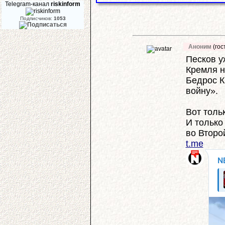
Telegram-канал
riskinform
Подписчиков:
1053
Аноним
(гос
Песков у
Кремля н
Бедрос К
войну».
Вот толь
И только
во Второ
t.me