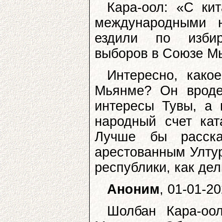
Кара-оол: «С ки
международными н
ездили по избир
выборов в Союзе Мь
Интересно, како
Мьянме? Он вроде
интересы Тувы, а
народный счет кат
Лучше бы расска
арестованным Улту
республики, как де
Аноним
, 01-01-2
Шолбан Кара-оо