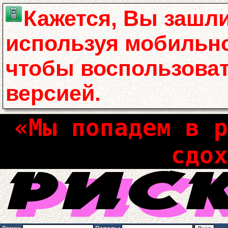
Кажется, Вы зашли
используя мобильно
чтобы воспользова
версией.
«Мы попадем в р
сдох