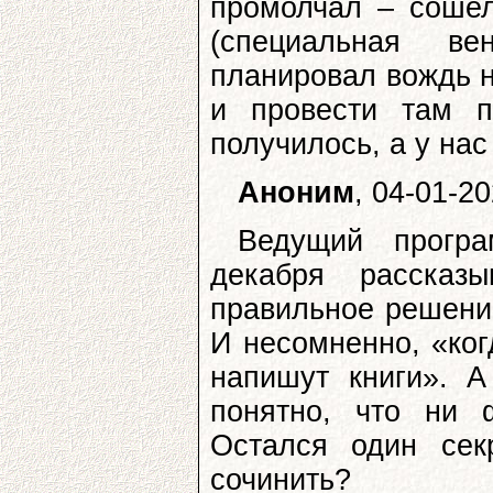
промолчал – соше
(специальная ве
планировал вождь н
и провести там п
получилось, а у нас 
Аноним
, 04-01-2
Ведущий прогр
декабря рассказ
правильное решение
И несомненно, «ког
напишут книги». А
понятно, что ни 
Остался один сек
сочинить?