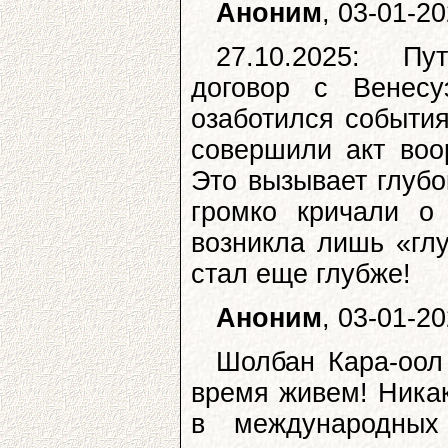
Аноним
, 03-01-2
27.10.2025: Пу
договор с Венесу
озаботился событи
совершили акт воо
Это вызывает глубо
громко кричали о
возникла лишь «глу
стал еще глубже!
Аноним
, 03-01-2
Шолбан Кара-оол
время живем! Ника
в международных