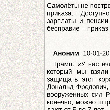
Самолёты не постро
приказа. Доступ
зарплаты и пенсии
бесправие – приказ
Аноним
, 10-01-2
Трамп: «У нас вч
который мы взяли
защищать этот кор
Дональд Фредович, 
вооруженных сил Р
конечно, можно штр
дают от 5 до 7 лет.