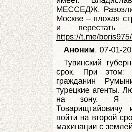
имеет. Владисла
МЕССЕДЖ. Разозлит
Москве – плохая ст
и перестать 
https://t.me/boris975
Аноним
, 07-01-2
Тувинский губерн
срок. При этом:
гражданин Румын
турецкие агенты. Л
на зону. Я бы
Товарищтайовичу 
пойти на второй сро
махинации с землей