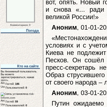
вот, опять. Новый 
и снова «... рад
великой России!»
Комментариев: 0
Аноним
, 01-01-2
Погода
«Местонахожде
условиях и с учето
Киева не подлежит
Песков. Он сошёл 
пресс-секретарь н
Кто на сайте
Вы Анонимный пользователь.
Образ струсившего 
Вы можете
зарегистрироваться, нажав
здесь
.
от своего народа –
Гостей:
186
Пользователей:
0
Аноним
, 03-01-2
risk-
inform.com
Путин ожидаемо 
Гостей:
59
Пользователей:
0