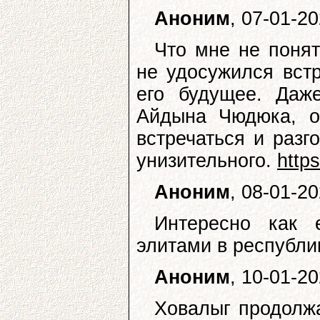
Аноним
, 07-01-2
Что мне не понят
не удосужился встр
его будущее. Даж
Айдына Чюдюка, о
встречаться и разг
унизительного.
http
Аноним
, 08-01-2
Интересно как 
элитами в республик
Аноним
, 10-01-2
Ховалыг продолжа