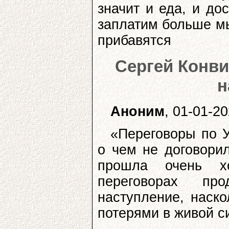
значит и еда, и дос
заплатим больше мы
прибавятся
Сергей Конви
н
Аноним
, 01-01-2
«Переговоры по У
о чем не договорил
прошла очень х
переговорах пр
наступление, наск
потерями в живой с