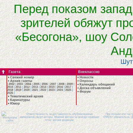
Перед показом запад
зрителей обяжут пр
«Бесогона», шоу Со
Анд
Шут
Газета
Внеклассно
•
Свежий номер
•
Новости
•
Архив газеты
•
Опросы
|
2002
|
2003
|
2004
|
2005
|
2006
|
2007
|
2008
|
2009
|
•
Календарь обещаний
2010
|
2011
|
2012
|
2013
|
2014
|
2015
|
2016
|
2017
|
•
Доска объявлений
2018
|
2019
|
2020
|
2021
|
2022
|
2023
|
2024
|
2025
|
•
Форум
2026
|
•
Тематический архив
•
Карикатуры
•
Юмор
Ответственность за достоверность опубликованных
При полном или част
материалов несут авторы. Мнение автора не всегда отражает
«РИСК» обязательна. Д
точку зрения редакции.