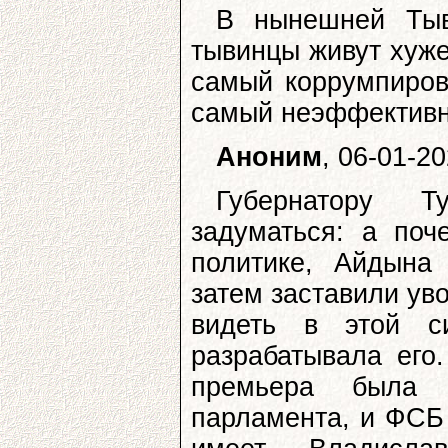
В нынешней Тыве
тывинцы живут хуже
самый коррумпиров
самый неэффективны
Аноним
, 06-01-2
Губернатору Т
задуматься: а поч
политике, Айдына
затем заставили ув
видеть в этой с
разрабатывала его
премьера была и
парламента, и ФСБ