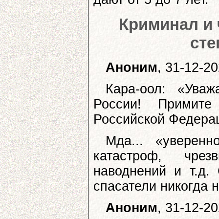
Криминал и 
сте
Аноним
, 31-12-2
Кара-оол: «Ува
России! Примите
Российской Федерац
Мда... «уверен
катастроф, чрез
наводнений и т.д.
спасатели никогда н
Аноним
, 31-12-2