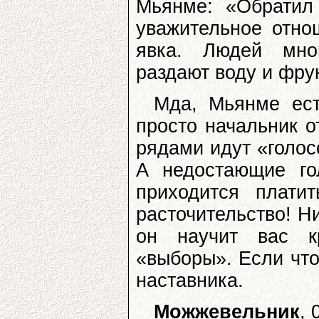
Мьянме: «Обратил
уважительное отно
явка. Людей мно
раздают воду и фрук
Мда, Мьянме ест
просто начальник о
рядами идут «голос
А недостающие го
приходится плати
расточительство! Н
он научит вас к
«выборы». Если что
наставника.
Можжевельник
, 