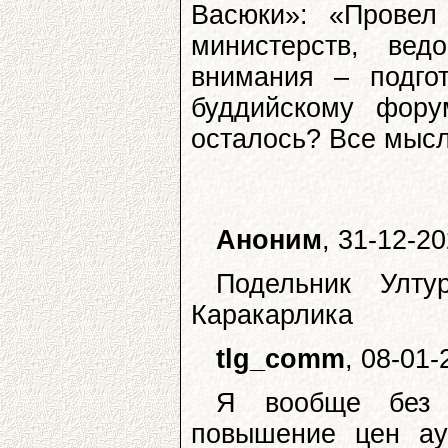
Васюки»: «Провел
министерств, ве
внимания – подго
буддийскому фору
осталось? Все мысл
Аноним
, 31-12-2
Подельник Улту
Каракарлика
tlg_comm
, 08-01
Я вообще без 
повышение цен ау