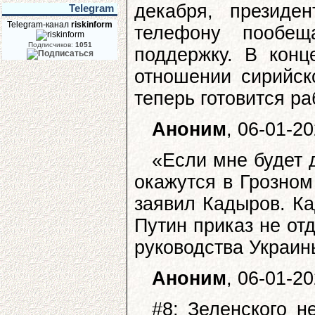
декабря, президе
Telegram
Telegram-канал
riskinform
телефону пообещ
Подписчиков:
1051
поддержку. В конц
отношении сирийск
теперь готовится ра
Аноним
, 06-01-2
«Если мне будет 
окажутся в Грозно
заявил Кадыров. Ка
Путин приказ не отд
руководства Украин
Аноним
, 06-01-2
#8: Зеленского н