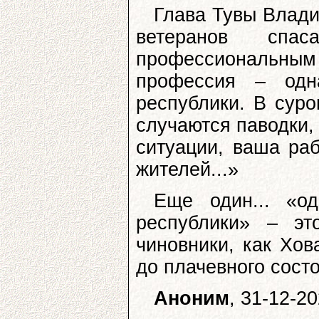
Глава Тувы Влади
ветеранов спа
профессиональным 
профессия – од
республики. В суро
случаются паводки,
ситуации, ваша ра
жителей...»
Еще один... «о
республики» – эт
чиновники, как Хов
до плачевного сост
Аноним
, 31-12-2