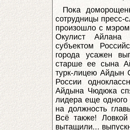
Пока доморощенн
сотрудницы пресс-с
произошло с мэром
Окулист Айлана 
субъектом Россий
города усажен вы
старше ее сына А
турк-лицею Айдын 
России однокласс
Айдына Чюдюка спя
лидера еще одного 
на должность глав
Всё также! Ловко
вытащили... выпуск