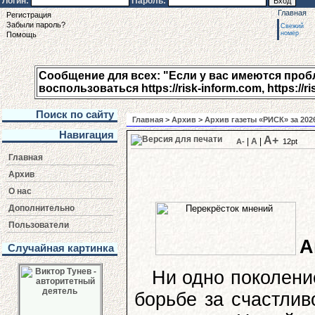
Логин:
Пароль:
Главная
Регистрация
Забыли пароль?
Свежий
номер
Помощь
Сообщение для всех: "Если у вас имеются пробле
воспользоваться https://risk-inform.com, https://ri
Поиск по сайту
Главная
>
Архив
>
Архив газеты «РИСК» за 202
Навигация
A+
|
A
|
A-
12pt
Главная
Архив
О нас
Дополнительно
Пользователи
А
Случайная картинка
Ни одно поколени
борьбе за счастлив