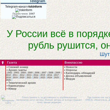
Telegram
Telegram-канал
riskinform
Подписчиков:
1047
У России всё в порядк
рубль рушится, о
Шут
Газета
Внеклассно
•
Свежий номер
•
Новости
•
Архив газеты
•
Опросы
|
2002
|
2003
|
2004
|
2005
|
2006
|
2007
|
2008
|
2009
|
•
Календарь обещаний
2010
|
2011
|
2012
|
2013
|
2014
|
2015
|
2016
|
2017
|
•
Доска объявлений
2018
|
2019
|
2020
|
2021
|
2022
|
2023
|
2024
|
2025
|
•
Форум
2026
|
•
Тематический архив
•
Карикатуры
•
Юмор
Ответственность за достоверность опубликованных
При полном или част
материалов несут авторы. Мнение автора не всегда отражает
«РИСК» обязательна. Д
точку зрения редакции.