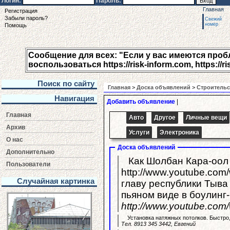
Логин:
Пароль:
Главная
Регистрация
Забыли пароль?
Свежий
номер
Помощь
Сообщение для всех: "Если у вас имеются пробле
воспользоваться https://risk-inform.com, https://ri
Поиск по сайту
Главная
>
Доска объявлений
>
Строительс
Навигация
Добавить объявление
|
Главная
Авто
Другое
Личные вещи
Архив
Услуги
Электроника
О нас
Доска объявлений
Дополнительно
Как Шолбан Кара-оол 
Пользователи
http://www.youtube.com/watch?v=Yf
Случайная картинка
главу республики Тыва 
пьяном виде в боулинг
http://www.youtube.co
Установка натяжных потолков. Быстро,
Тел. 8913 345 3442, Евгений