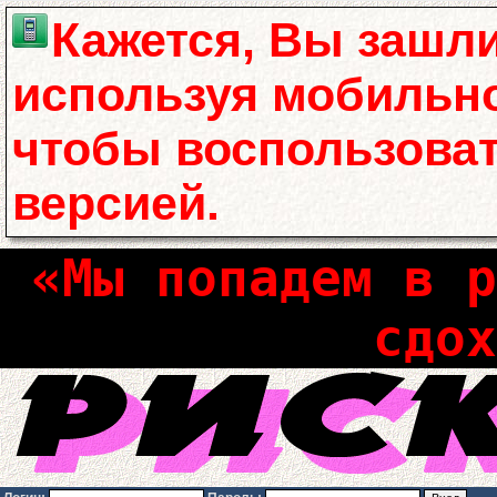
Кажется, Вы зашли
используя мобильно
чтобы воспользова
версией.
«Мы попадем в р
сдох