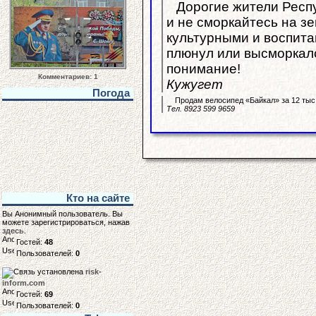
Дорогие жители Респу
и не сморкайтесь на зе
культурными и воспита
плюнул или высморкалс
понимание!
Комментариев: 1
Кужугет
Погода
Продам велосипед «Байкал» за 12 тыс.
Тел. 8923 599 9659
Кто на сайте
Вы Анонимный пользователь. Вы
можете зарегистрироваться, нажав
здесь
.
Гостей:
48
Пользователей:
0
risk-
inform.com
Гостей:
69
Пользователей:
0