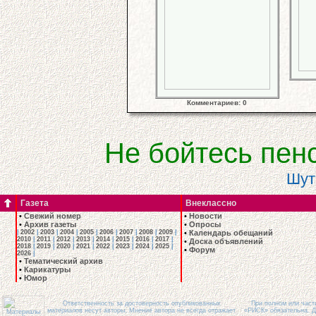
Комментариев: 0
Не бойтесь пен
Шут
Газета
Внеклассно
•
Свежий номер
•
Новости
•
Архив газеты
•
Опросы
|
2002
|
2003
|
2004
|
2005
|
2006
|
2007
|
2008
|
2009
|
•
Календарь обещаний
2010
|
2011
|
2012
|
2013
|
2014
|
2015
|
2016
|
2017
|
•
Доска объявлений
2018
|
2019
|
2020
|
2021
|
2022
|
2023
|
2024
|
2025
|
•
Форум
2026
|
•
Тематический архив
•
Карикатуры
•
Юмор
Ответственность за достоверность опубликованных
При полном или част
материалов несут авторы. Мнение автора не всегда отражает
«РИСК» обязательна. Д