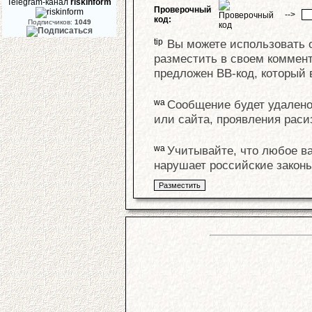
Telegram-канал
riskinform
Проверочный
-->
код:
Подписчиков:
1049
Вы можете использовать 
разместить в своем коммент
предложен BB-код, который 
Сообщение будет удалено,
или сайта, проявления раси
Учитывайте, что любое в
нарушает российские законы