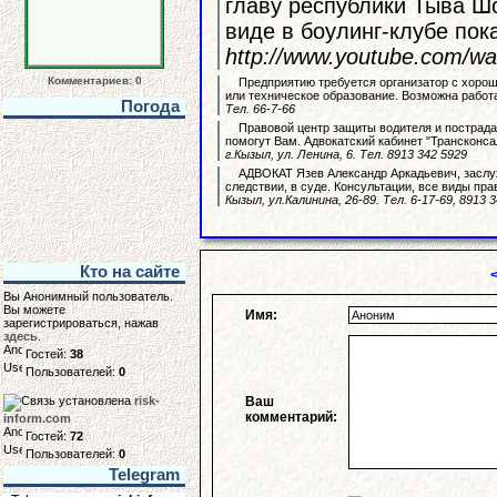
главу республики Тыва Шо
виде в боулинг-клубе пок
http://www.youtube.com/
Комментариев: 0
Предприятию требуется организатор с хоро
или техническое образование. Возможна работ
Погода
Тел. 66-7-66
Правовой центр защиты водителя и пострада
помогут Вам. Адвокатский кабинет "Трансконса
г.Кызыл, ул. Ленина, 6. Тел. 8913 342 5929
АДВОКАТ Язев Александр Аркадьевич, заслуж
следствии, в суде. Консультации, все виды пра
Кызыл, ул.Калинина, 26-89. Тел. 6-17-69, 8913 
Кто на сайте
Вы Анонимный пользователь.
Вы можете
Имя:
зарегистрироваться, нажав
здесь
.
Гостей:
38
Пользователей:
0
Ваш
risk-
комментарий:
inform.com
Гостей:
72
Пользователей:
0
Telegram