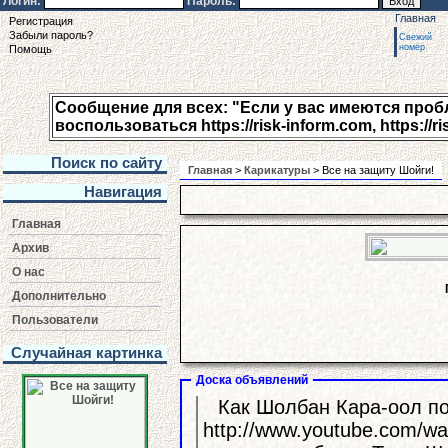
Логин:
Пароль:
Главная
Регистрация
Забыли пароль?
Свежий
номер
Помощь
Сообщение для всех: "Если у вас имеются пробле
воспользоваться https://risk-inform.com, https://ri
Поиск по сайту
Главная
>
Карикатуры
> Все на защиту Шойги!
Навигация
Главная
Архив
О нас
Дополнительно
Пользователи
Случайная картинка
Доска объявлений
Как Шолбан Кара-оол по
http://www.youtube.com/watch?v=YfgVCa