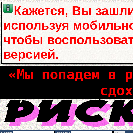
Кажется, Вы зашли
используя мобильно
чтобы воспользова
версией.
«Мы попадем в р
сдох