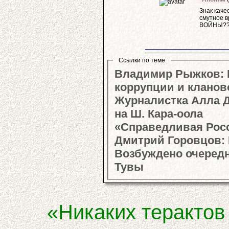
Знак каче
смутное 
ВОЙНЫ??
Ссылки по теме
Владимир Рыжков: Г
коррупции и кланов
Журналистка Алла Д
на Ш. Кара-оола
«Справедливая Росс
Дмитрий Горовцов: 
Возбуждено очередн
Тувы
«Никаких терактов 