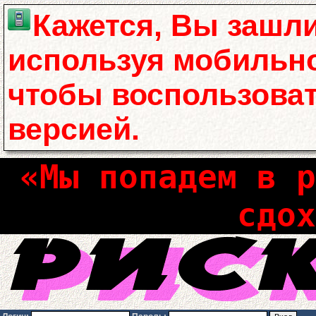
Кажется, Вы зашли
используя мобильно
чтобы воспользова
версией.
«Мы попадем в р
сдох