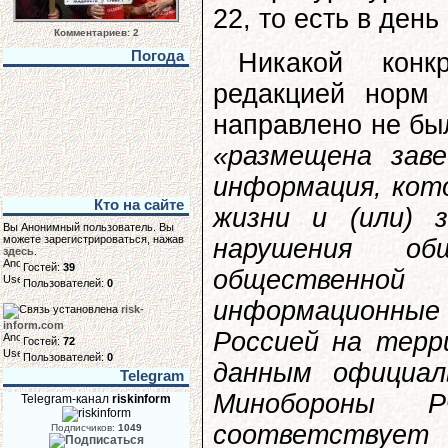
22, то есть в ден
Комментариев: 2
Погода
Никакой конк
редакцией норм
направлено не бы
«размещена зав
информация, кото
Кто на сайте
жизни и (или) з
Вы Анонимный пользователь. Вы
можете зарегистрироваться, нажав
нарушения об
здесь
.
Гостей:
39
общественной
Пользователей:
0
информационны
risk-
inform.com
Россией на терр
Гостей:
72
Пользователей:
0
данным официал
Telegram
Минобороны Р
Telegram-канал
riskinform
соответствует
Подписчиков:
1049