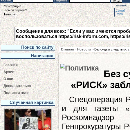
Логин:
Пароль:
Главная
Регистрация
Забыли пароль?
Свежий
номер
Помощь
Сообщение для всех: "Если у вас имеются пробле
воспользоваться https://risk-inform.com, https://ri
Поиск по сайту
Главная
>
Новости
> Без суда и следствия:
Навигация
Главная
Без с
Архив
О нас
«РИСК» заб
Дополнительно
Пользователи
Спецоперация Р
Случайная картинка
и для газеты «
Роскомнадзор
Генпрокуратуры Р