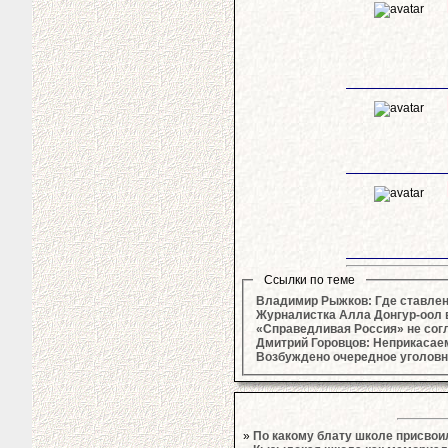
Ссылки по теме
Владимир Рыжков: Где ставленн
Журналистка Алла Донгур-оол в
«Справедливая Россия» не согл
Дмитрий Горовцов: Неприкасае
Возбуждено очередное уголовн
»
По какому блату школе присвои