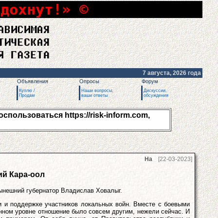
сдохнут!» ©
7 августа, 2026 года
Объявления
Опросы
Форум
Куплю /
Наши вопросы,
Дискуссии,
Продам
ваши ответы
обсуждения
пользоваться https://risk-inform.com,
[22-03-2023]
ий Кара-оол
нынешний губернатор Владислав Ховалыг.
и и поддержке участников локальных войн. Вместе с боевыми
нном уровне отношение было совсем другим, нежели сейчас. И