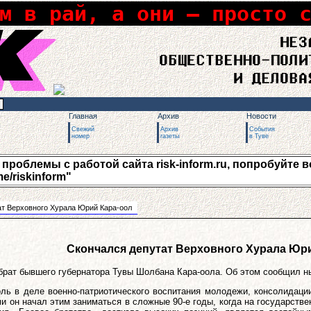
м в рай, а они – просто 
Главная
Архив
Новости
Свежий
Архив
События
номер
газеты
в Туве
роблемы с работой сайта risk-inform.ru, попробуйте вос
me/riskinform"
ат Верховного Хурала Юрий Кара-оол
Скончался депутат Верховного Хурала Юр
 брат бывшего губернатора Тувы Шолбана Кара-оола. Об этом сообщил 
оль в деле военно-патриотического воспитания молодежи, консолидаци
он начал этим заниматься в сложные 90-е годы, когда на государстве