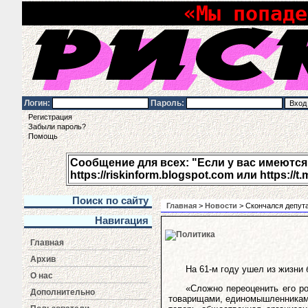
«Мы попаде
Логин:
Пароль:
Регистрация
Забыли пароль?
Помощь
Сообщение для всех: "Если у вас имеются п
https://riskinform.blogspot.com или https://t.
Поиск по сайту
Главная
>
Новости
> Скончался депут
Навигация
Главная
Архив
На 61-м году ушел из жизни
О нас
«Сложно переоценить его р
Дополнительно
товарищами, единомышленниками 