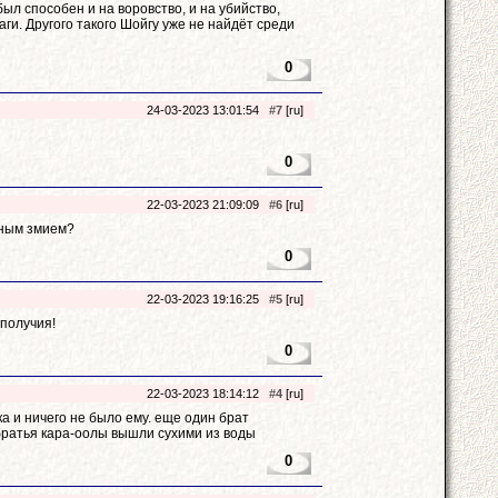
л способен и на воровство, и на убийство,
аги. Другого такого Шойгу уже не найдёт среди
0
24-03-2023 13:01:54
#7
[ru]
0
22-03-2023 21:09:09
#6
[ru]
ёным змием?
0
22-03-2023 19:16:25
#5
[ru]
ополучия!
0
22-03-2023 18:14:12
#4
[ru]
ка и ничего не было ему. еще один брат
 братья кара-оолы вышли сухими из воды
0