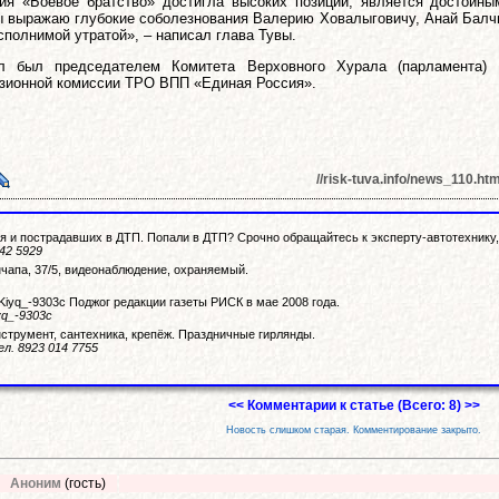
ия «Боевое братство» достигла высоких позиций, является достойны
ы выражаю глубокие соболезнования Валерию Ховалыговичу, Анай Балч
сполнимой утратой», – написал глава Тувы.
 был председателем Комитета Верховного Хурала (парламента) п
зионной комиссии ТРО ВПП «Единая Россия».
//risk-tuva.info/news_110.htm
 и пострадавших в ДТП. Попали в ДТП? Срочно обращайтесь к эксперту-автотехнику, 
342 5929
чапа, 37/5, видеонаблюдение, охраняемый.
Kiyq_-9303c Поджог редакции газеты РИСК в мае 2008 года.
yq_-9303c
нструмент, сантехника, крепёж. Праздничные гирлянды.
ел. 8923 014 7755
<< Комментарии к статье (Всего: 8) >>
Новость слишком старая. Комментирование закрыто.
Аноним
(гость)