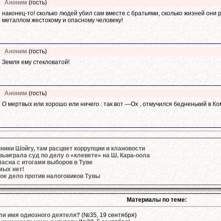
Аноним
(гость)
наконец-то! сколько людей убил сам вместе с братьями, сколько жизней они 
металлом жестокому и опасному человеку!
Аноним
(гость)
Земля ему стекловатой!
Аноним
(гость)
О мертвых или хорошо или ничего : так вот —Ох , отмучился бедненький в К
ики Шойгу, там расцвет коррупции и клановости
ыиграла суд по делу о «клевете» на Ш. Кара-оола
асна с итогами выборов в Туве
мых нет!
ое дело против налоговиков Тувы
Материалы по теме:
ли имя одиозного деятеля?
(№35, 19 сентября)