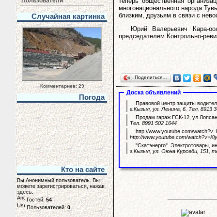
Пользователи
теперь общественная организац
многонационального народа Тув
близким, друзьям в связи с нево
Случайная картинка
Юрий Валерьевич Кара-оол
председателем Контрольно-реви
Поделиться…
Комментариев: 29
Доска объявлений
Погода
Правовой центр защиты водителя
г.Кызыл, ул. Ленина, 6. Тел. 8913 
Продам гараж ГСК-12, ул.Лопсан
Тел. 8991 502 1644
http://www.youtube.com/watch?v=
http://www.youtube.com/watch?v=Ki
"Скатэнерго". Электротовары, и
г.Кызыл, ул. Оюна Курседи, 151, т
Кто на сайте
Вы Анонимный пользователь. Вы
можете зарегистрироваться, нажав
здесь
.
Гостей:
54
Пользователей:
0