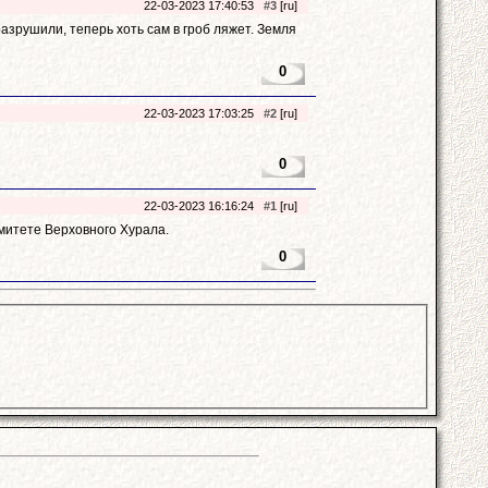
22-03-2023 17:40:53
#3
[ru]
разрушили, теперь хоть сам в гроб ляжет. Земля
0
22-03-2023 17:03:25
#2
[ru]
0
22-03-2023 16:16:24
#1
[ru]
омитете Верховного Хурала.
0