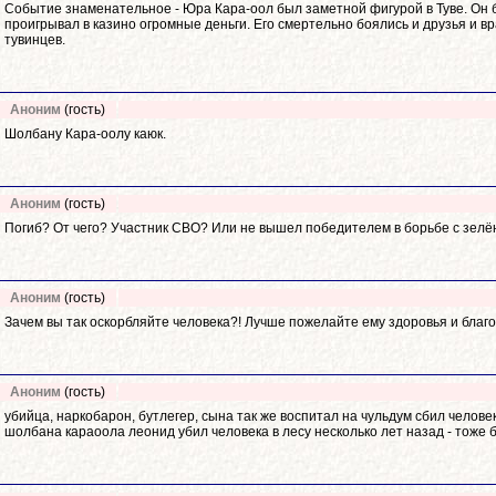
Событие знаменательное - Юра Кара-оол был заметной фигурой в Туве. Он бы
проигрывал в казино огромные деньги. Его смертельно боялись и друзья и вр
тувинцев.
Аноним
(гость)
Шолбану Кара-оолу каюк.
Аноним
(гость)
Погиб? От чего? Участник СВО? Или не вышел победителем в борьбе с зел
Аноним
(гость)
Зачем вы так оскорбляйте человека?! Лучше пожелайте ему здоровья и благ
Аноним
(гость)
убийца, наркобарон, бутлегер, сына так же воспитал на чульдум сбил челове
шолбана караоола леонид убил человека в лесу несколько лет назад - тоже