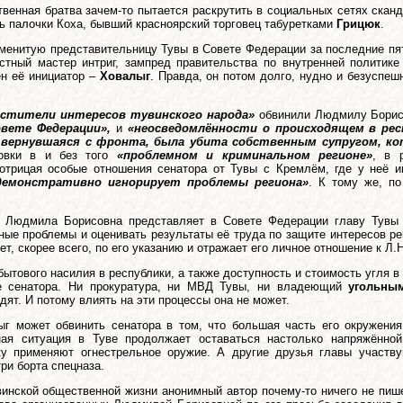
венная братва зачем-то пытается раскрутить в социальных сетях скан
ь палочки Коха, бывший красноярский торговец табуретками
Грицюк
.
аменитую представительницу Тувы в Совете Федерации за последние пя
стный мастер интриг, зампред правительства по внутренней политик
ен её инициатор –
Ховалыг
. Правда, он потом долго, нудно и безуспеш
стители интересов тувинского народа»
обвинили Людмилу Борисо
вете Федерации»,
и
«неосведомлённости о происходящем в рес
 вернувшаяся с фронта, была убита собственным супругом, к
новки в и без того
«проблемном и криминальном регионе»
, в 
 отрицая особые отношения сенатора от Тувы с Кремлём, где у неё
демонстративно игнорирует проблемы региона»
. К тому же, п
то Людмила Борисовна представляет в Совете Федерации главу Тув
ые проблемы и оценивать результаты её труда по защите интересов реги
ет, скорее всего, по его указанию и отражает его личное отношение к Л.Н
бытового насилия в республики, а также доступность и стоимость угля 
не сенатора. Ни прокуратура, ни МВД Тувы, ни владеющий
угольны
дят. И потому влиять на эти процессы она не может.
г может обвинить сенатора в том, что большая часть его окружения
ая ситуация в Туве продолжает оставаться настолько напряжённой
ку применяют огнестрельное оружие. А другие друзья главы участв
ри борта спецназа.
винской общественной жизни анонимный автор почему-то ничего не пишет