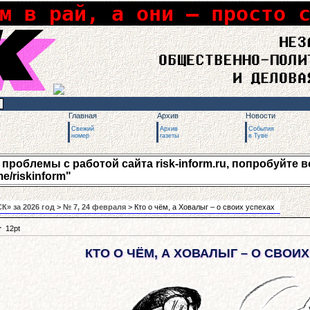
м в рай, а они – просто 
Главная
Архив
Новости
Свежий
Архив
События
номер
газеты
в Туве
роблемы с работой сайта risk-inform.ru, попробуйте вос
me/riskinform"
К» за 2026 год
>
№ 7, 24 февраля
> Кто о чём, а Ховалыг – о своих успехах
+
12pt
КТО О ЧЁМ, А ХОВАЛЫГ – О СВОИ