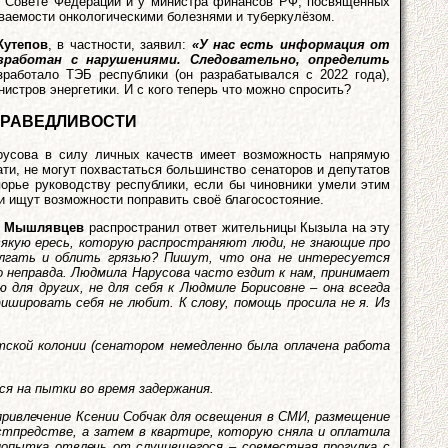
в Совете Федерации и у министра финансов РФ, посвящённых
еваемости онкологическими болезнями и туберкулёзом.
Кутепов
, в частности, заявил:
«У нас есть информация от
зработан с нарушениями. Следовательно, определить
зработало ТЭБ республики (он разрабатывался с 2022 года),
инистров энергетики. И с кого теперь что можно спросить?
ПРАВЕДЛИВОСТИ
арусова в силу личных качеств имеет возможность напрямую
тати, не могут похвастаться большинство сенаторов и депутатов
порье руководству республики, если бы чиновники умели этим
ки ищут возможности поправить своё благосостояние.
с Мышлявцев
распространил ответ жительницы Кызыла на эту
якую ересь, которую распространяют люди, не знающие про
болгать и облить грязью? Пишут, что она не интересуется
то неправда. Людмила Нарусова часто ездит к нам, принимает
 для других, не для себя к Людмиле Борисовне – она всегда
фишировать себя не любит. К слову, помощь просила не я. Из
утской колонии (сенатором немедленно была оплачена работа
ся на пытки во время задержания.
привлечение Ксении Собчак для освещения в СМИ, размещение
остпредстве, а затем в квартире, которую сняла и оплатила
 попытка отвлечь от случившегося – совместная прогулка с