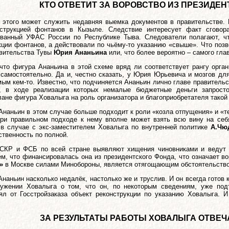
КТО ОТВЕТИТ ЗА ВОРОВСТВО ИЗ ПРЕЗИДЕ
этого может служить недавняя выемка документов в правительстве. 
струкцией фонтанов в Кызыле. Следствие интересует факт сговора
ованный УФАС России по Республике Тыва. Следователи полагают, ч
ции фонтанов, а действовали по чьёму-то указанию «свыше». Что позво
авительства Тувы
Юрия Ананьина
или, что более вероятно – самого гл
что фигура Ананьина в этой схеме вряд ли соответствует рангу орга
 самостоятельно. Да и, честно сказать, у Юрия Юрьевича и мозгов дл
ым кем-то. Известно, что подчиняется Ананьин лично главе правительст
, в ходе реализации которых немалые бюджетные деньги запросто
ане фигура Ховалыга на роль организатора и благоприобретателя тако
 Ананьин в этом случае больше подходит к роли «козла отпущения» и «т
ри правильном подходе к нему вполне может взять всю вину на себя
к в случае с экс-заместителем Ховалыга по внутренней политике
А.Чю
ственность по полной.
 СКР и ФСБ по всей стране выявляют хищения чиновниками и ведут 
м, что финансировалась она из президентского Фонда, что означает в
»
в Москве силами Минобороны, является отягощающим обстоятельств
Ананьин насколько недалёк, настолько же и труслив. И он всегда готов 
ужении Ховалыга о том, что он, по некоторым сведениям, уже подт
ял от Госстройзаказа объект реконструкции по указанию Ховалыга. И
ЗА РЕЗУЛЬТАТЫ РАБОТЫ ХОВАЛЫГА ОТВЕЧ