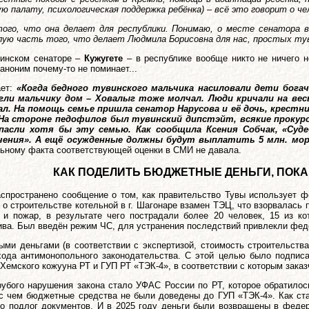
ую палату, психологическая поддержка ребёнка) – всё это говорит о 
ого, что она делает для республики. Понимаю, о месте сенатора в
лую часть того, что делает Людмила Борисовна для нас, простых ту
винском сенаторе –
Кужугете
– в республике вообще никто не ничего н
аноним почему-то не поминает...
ает:
«Когда бедного тувинского мальчика насиловали дети бога
жгли мальчику дом – Ховалыг тоже молчал. Люди кричали на ве
ал. На помощь семье пришла сенатор Нарусова и её дочь, крестни
а стороне педофилов был тувинский дипстэйт, всякие прокурор
спасли хотя бы эту семью. Как сообщила Ксения Собчак, «Суд
ючения». А ещё осужденные должны будут выплатить 5 млн. мо
льному факта соответствующей оценки в СМИ не давала.
КАК ПОДЕЛИТЬ БЮДЖЕТНЫЕ ДЕНЬГИ, ПОКА
аспространено сообщение о том, как правительство Тувы использует 
 о строительстве котельной в г. Шагонаре взамен ТЭЦ, что взорвалась 
и пожар, в результате чего пострадали более 20 человек, 15 из ко
лива. Был введён режим ЧС, для устранения последствий привлекли фе
ыми деньгами (в соответствии с экспертизой, стоимость строительств
хода антимонопольного законодательства. С этой целью было подпис
-Хемского кожууна РТ и ГУП РТ «ТЭК-4», в соответствии с которым зака
убого нарушения закона стало УФАС России по РТ, которое обратилос
 с чем бюджетные средства не были доведены до ГУП «ТЭК-4». Как ста
о подлог документов. И в 2025 году деньги были возвращены в феде