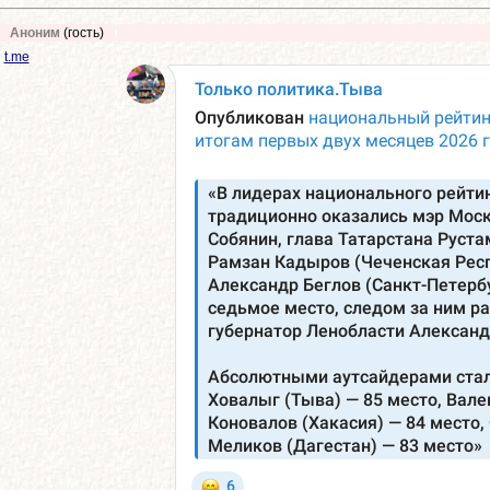
Аноним
(гость)
t.me