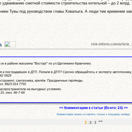
о удваиванию сметной стоимости строительства котельной – до 2 млрд. 
вники Тувы под руководством главы Ховалыга. А люди тем временем зам
risk-inform.com/article
в.м в районе магазина "Восторг" по ул.Щетинкино-Кравченко.
 и пострадавших в ДТП. Попали в ДТП? Срочно обращайтесь к эксперту-автотехнику, 
342 5929
нструмент, сантехника, крепёж. Праздничные гирлянды.
ел. 8923 014 7755
аспространители на выгодных условиях.
15, тел. 66-7-66
<< Комментарии к статье (Всего: 24) >>
Комментарии можно оставлять только к текущему номеру.
1
:
2
:
3