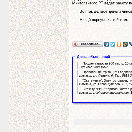
Минтопэнерго РТ ведёт работу п
Вот так делают деньги чино
Я ещё вернусь к этой теме.
Поделиться…
Доска объявлений
Продам гараж за 950 тыс.р. 20 к
Тел. 8923 388 1952
Правовой центр защиты водителя
г.Кызыл, ул. Ленина, 6. Тел. 8913 
"Скатэнерго". Электротовары, и
г.Кызыл, ул. Оюна Курседи, 151, т
В газету "РИСК" приглашаются р
г.Кызыл, ул.Интернациональная, 1