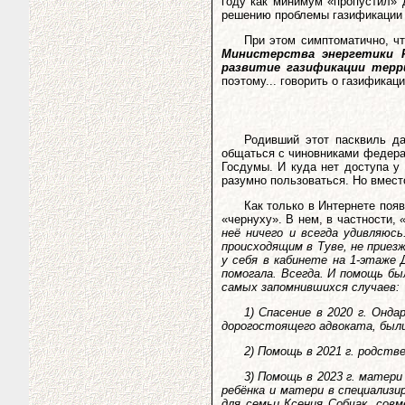
году как минимум «пропустил» 
решению проблемы газификации р
При этом симптоматично, ч
Министерства энергетики Р
развитие газификации терр
поэтому... говорить о газификаци
Родивший этот пасквиль да
общаться с чиновниками федера
Госдумы. И куда нет доступа у
разумно пользоваться. Но вмест
Как только в Интернете поя
«чернуху». В нем, в частности,
неё ничего и всегда удивляюс
происходящим в Туве, не приез
у себя в кабинете на 1-этаже 
помогала. Всегда. И помощь бы
самых запомнившихся случаев:
1) Спасение в 2020 г. Онд
дорогостоящего адвоката, были
2) Помощь в 2021 г. родств
3) Помощь в 2023 г. матер
ребёнка и матери в специализи
для семьи Ксения Собчак, сов