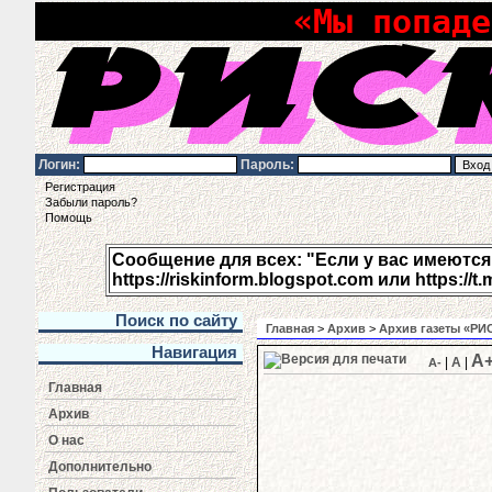
«Мы попаде
Логин:
Пароль:
Регистрация
Забыли пароль?
Помощь
Сообщение для всех: "Если у вас имеются п
https://riskinform.blogspot.com или https://t.
Поиск по сайту
Главная
>
Архив
>
Архив газеты «РИС
Навигация
A
|
A
|
A-
Главная
Архив
О нас
Дополнительно