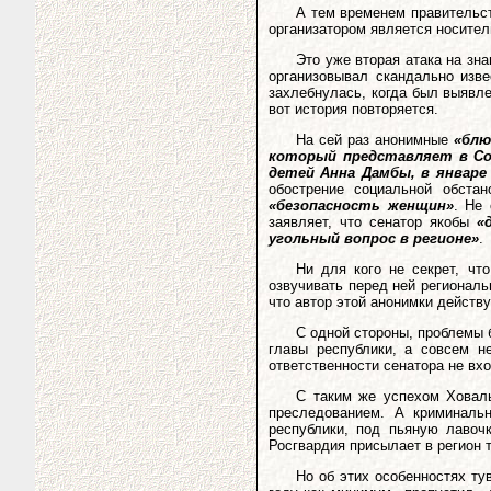
А тем временем правительст
организатором является носител
Это уже вторая атака на зн
организовывал скандально изве
захлебнулась, когда был выявл
вот история повторяется.
На сей раз анонимные
«блю
который представляет в Со
детей Анна Дамбы, в январе
обострение социальной обста
«безопасность женщин»
. Не
заявляет, что сенатор якобы
«
угольный вопрос в регионе»
.
Ни для кого не секрет, ч
озвучивать перед ней региональн
что автор этой анонимки действу
С одной стороны, проблемы 
главы республики, а совсем 
ответственности сенатора не вхо
С таким же успехом Ховалы
преследованием. А криминальн
республики, под пьяную лавоч
Росгвардия присылает в регион т
Но об этих особенностях ту