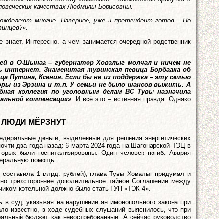
человеческих качествах Людмилы Борисовны.
ожделеют многие. Наверное, уже и претендент готов... Но
винцев?».
е знает. Интересно, а чем занимается очередной родственник
чей в О-Шынаа – губернатор Ховалыг молчал и ничем не
сь интернет. Знаменитая тувинская певица Борбаана об
ца Путина, Ксения. Если бы не их поддержка – эту семью
ы из Эрзина и т.п. У семьи не было шансов выжить. А
ебная коллегия по уголовным делам ВС Тувы назначила
ральной компенсации»
. И всё это – истинная правда. Однако
 ЛЮДИ МЁРЗНУТ
федеральные деньги, выделенные для решения энергетических
почти два года назад: 6 марта 2024 года на Шагонарской ТЭЦ в
торых были госпитализированы. Один человек погиб. Авария
деральную помощь.
а составила 1 млрд. рублей), глава Тувы Ховалыг придумал и
ано трёхстороннее дополнительное тайное Соглашение между
зчиком котельной должно было стать ГУП «ТЭК-4».
ь в суд, указывая на нарушение антимонопольного закона при
ло известно, в ходе судебных слушаний выяснилось, что при
ральный бюджет как невостребованные. А сейчас руководство