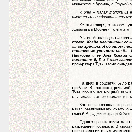
мальчиком в Кремль, в Оружейн
И это – малая толика из т
сможет ли он сделать хоть ма
Кстати говоря, о втором ту
Ховалыга в Москве? Но его этот 
А сам Мышлявцев напомин
помог. Когда насильники со
этом кричала. Я об этом пис
полностью уничтожили бы. Н
Нарусова и её дочь Ксения 
виновным 9, 8 и 7 лет закл
прокуратура Тувы этому сканда
На днях в соцсетях было р
проблем. В частности, речь идёт
Туве произошёл мощный взрыв 
случилась в отсеке подачи топ
Как только запахло серьёзн
начал реализовывать схему об
главой РТ, администрацией Улуг
Однако препятствием для гр
размещении госзаказа. В связи
представлении в суд имел мест