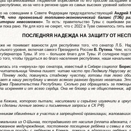
два организованных Людмилой Борисовной по его просьбе заседания 
еспублики, из-за чего в регионе один из самых высоких уровней забол
то на совещании в Совете Федерации председательствующий
Андрей 
Ф, что прогнозный топливно-экономический баланс (ТЭБ) ра
итории невозможно»
. То есть: правительство Тувы с ошибками ра
и пока рано. Ни для кого не секрет, что с 2022 в Туве сменилось пять м
ПОСЛЕДНЯЯ НАДЕЖДА НА ЗАЩИТУ ОТ НЕС
же не понимает важности для республики того, что сенатор Л.Б. Н
льного уровня, включая самого Президента России
В. Путина
. Чем, кс
 губернатора Тувы. И это – большое благо для Тувы. И солидное подс
о того, чтобы трудиться во благо населения республики, наши начальни
вилась эта «чернуха» про сенатора, известный в Сибири социолог
Бори
«читательница Чечена пишет: читаю часто про Людмилу Нарусову вс
ь. Почему люди, повинуясь стадному чувству, готовы так легко о
жает в нашу республику и много всякого разного другого негатива. Э
Дома Правительства Республики. Сколько раз обращалась за помощью
ла искренняя и от всего сердца. Она не блогер и не общественник, а
ара Кежика, которого пытали, насиловали и серьёзно изувечили в ирк
 сделаны личные звонки и письменные запросы в СК РФ).
енникам обвинённых в участии в запрещённой организации, жаловавших
и мальчика из О-Шынаа, пострадавшего от насилия (оплата адвоката, 
рованное медучреждение, постоянное посещение ребёнка и семьи в п
местные походы с ребёнком в Кремль, помощь в адаптации ребёнка,