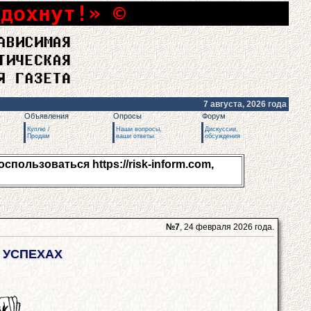
сдохнут!» ©
7 августа, 2026 года
Объявления
Опросы
Форум
Куплю /
Наши вопросы,
Дискуссии,
Продам
ваши ответы
обсуждения
пользоваться https://risk-inform.com,
№7
, 24 февраля 2026 года.
Х УСПЕХАХ