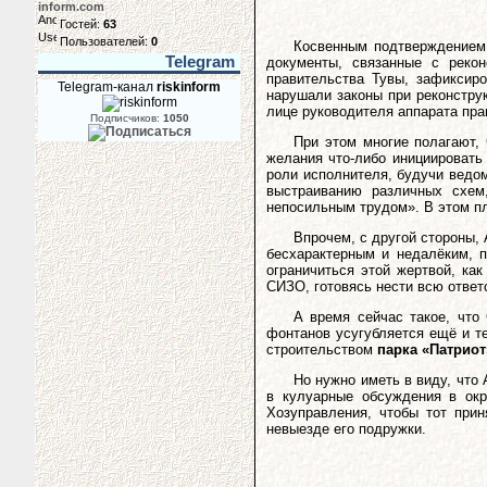
inform.com
Гостей:
63
Пользователей:
0
Косвенным подтверждением 
Telegram
документы, связанные с рекон
правительства Тувы, зафиксир
Telegram-канал
riskinform
нарушали законы при реконструк
лице руководителя аппарата пр
Подписчиков:
1050
При этом многие полагают, 
желания что-либо инициировать
роли исполнителя, будучи ведом
выстраиванию различных схем
непосильным трудом». В этом пл
Впрочем, с другой стороны,
бесхарактерным и недалёким, п
ограничиться этой жертвой, ка
СИЗО, готовясь нести всю ответ
А время сейчас такое, что
фонтанов усугубляется ещё и те
строительством
парка «Патриот
Но нужно иметь в виду, что 
в кулуарные обсуждения в окр
Хозуправления, чтобы тот прин
невыезде его подружки.