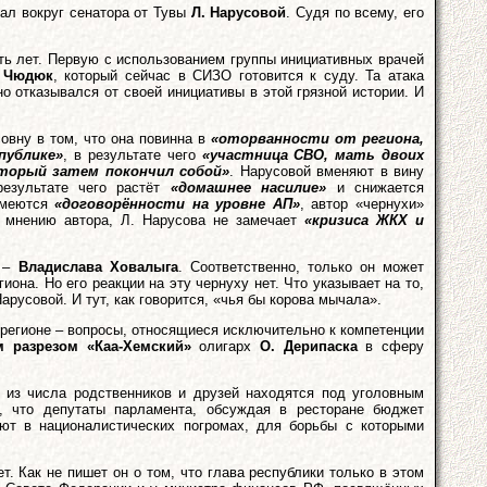
дал вокруг сенатора от Тувы
Л. Нарусовой
. Судя по всему, его
ть лет. Первую с использованием группы инициативных врачей
е
Чюдюк
, который сейчас в СИЗО готовится к суду. Та атака
но отказывался от своей инициативы в этой грязной истории. И
вну в том, что она повинна в
«оторванности от региона,
публике»
, в результате чего
«участница СВО, мать двоих
оторый затем покончил собой»
. Нарусовой вменяют в вину
результате чего растёт
«домашнее насилие»
и снижается
 имеются
«договорённости на уровне АП»
, автор «чернухи»
о мнению автора, Л. Нарусова не замечает
«кризиса ЖКХ и
ы –
Владислава Ховалыга
. Соответственно, только он может
она. Но его реакции на эту чернуху нет. Что указывает на то,
арусовой. И тут, как говорится, «чья бы корова мычала».
в регионе – вопросы, относящиеся исключительно к компетенции
м разрезом «Каа-Хемский»
олигарх
О. Дерипаска
в сферу
 из числа родственников и друзей находятся под уголовным
, что депутаты парламента, обсуждая в ресторане бюджет
уют в националистических погромах, для борьбы с которыми
. Как не пишет он о том, что глава республики только в этом