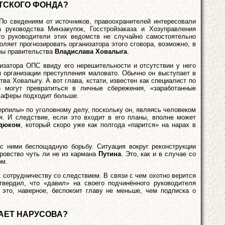
НТСКОГО ФОНДА?
По сведениям от источников, правоохранителей интересовали
 руководства Минзакупок, Госстройзаказа и Хозуправления
то руководители этих ведомств не случайно самостоятельно
ляет прогнозировать организатора этого сговора, возможно, в
авы правительства
Владислава Ховалыга
.
низатора ОПС ввиду его нерешительности и отсутствии у него
я организации преступления маловато. Обычно он выступает в
ва Ховалыгу. А вот глава, кстати, известен как специалист по
 могут превратиться в личные сбережения, «заработанные
й аферы подходит больше.
ерпилы» по уголовному делу, поскольку он, являясь человеком
. И следствие, если это входит в его планы, вполне может
дюком
, который скоро уже как полгода «парится» на нарах в
с ними беспощадную борьбу. Ситуация вокруг реконструкции
оровство чуть ли не из кармана
Путина
. Это, как и в случае со
ом.
к сотрудничеству со следствием. В связи с чем охотно верится
вердил, что «давил» на своего подчинённого руководителя
 это, наверное, беспокоит главу не меньше, чем подписка о
АЕТ НАРУСОВА?