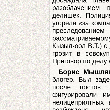
досаждала глав
разоблачением 
делишек. Полици
угорела «за комп
преследование
рассматриваемом
Кызыл-оол В.Т.) 
грозит в совоку
Приговор по делу
Борис Мышля
блогер. Был зад
после постов 
фигурировали и
нелицеприятных 
возбуждено у