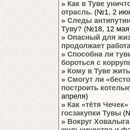
»
Как в Туве унич
отрасль.
(№1, 2 ию
»
Следы антипутин
Туву?
(№18, 12 мая
»
Опасный для жи
продолжает работ
»
Способна ли тув
бороться с корруп
»
Кому в Туве жит
»
Смогут ли «бест
построить котель
апреля)
»
Как «тётя Чечек»
госзакупки Тувы
(№
»
Вокруг Ховалыга
жульничества и ф