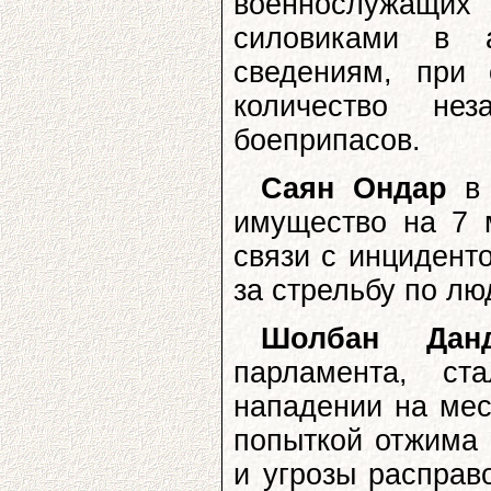
военнослужащи
силовиками в 
сведениям, при
количество не
боеприпасов.
Саян Ондар
в 
имущество на 7 
связи с инцидент
за стрельбу по лю
Шолбан Дан
парламента, ст
нападении на мес
попыткой отжима 
и угрозы расправ