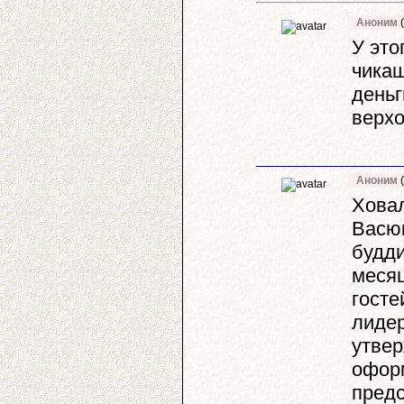
Аноним
(
У это
чикаш
деньг
верхо
Аноним
(
Ховал
Васюк
будди
месяц
госте
лидер
утвер
офор
предс