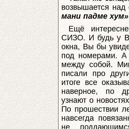
возвышается над 
мани падме хум»
Ещё интересне
СИЗО. И будь у 
окна, Вы бы увид
под номерами. А
между собой. Мин
писали про други
итоге все оказы
наверное, по д
узнают о новостях
По прошествии ле
навсегда повяза
не поддающимс