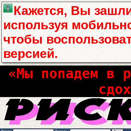
Кажется, Вы зашли
используя мобильно
чтобы воспользова
версией.
«Мы попадем в р
сдох