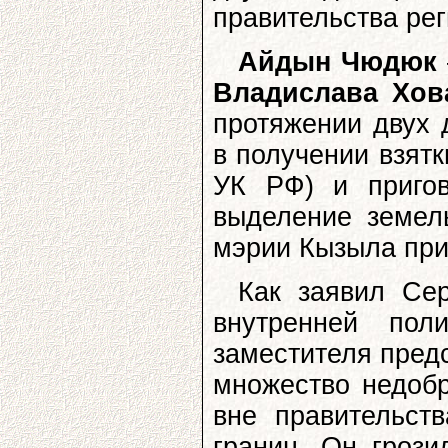
правительства рег
Айдын Чюдюк
Владислава Хов
протяжении двух 
в получении взятк
УК РФ) и приго
выделение земел
мэрии Кызыла при
Как заявил Се
внутренней пол
заместителя пред
множество недобр
вне правительст
границ. Он гроз