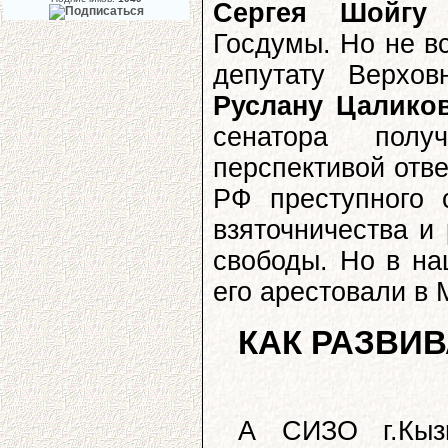
Сергея Шойгу
«
Госдумы. Но не вс
депутату Верхо
Руслану Цалико
сенатора полу
перспективой отв
РФ преступного 
взяточничества и
свободы. Но в н
его арестовали в 
КАК РАЗВИ
А СИЗО г.Кыз