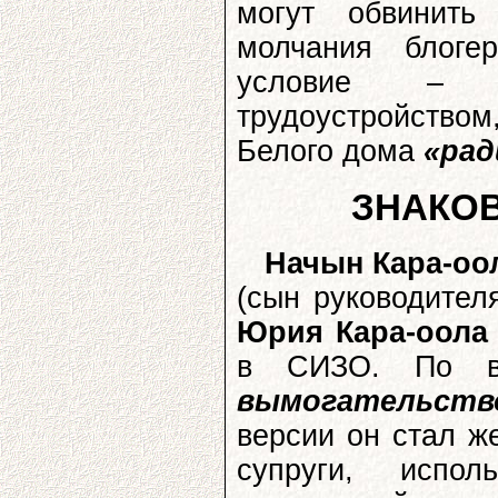
могут обвинить
молчания блоге
условие – з
трудоустройством
Белого дома
«рад
ЗНАКО
Начын Кара-оо
(сын руководител
Юрия Кара-оола
в СИЗО. По в
вымогательств
версии он стал ж
супруги, испо