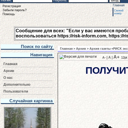
Логин:
Пароль:
Главная
Регистрация
Забыли пароль?
Свежий
номер
Помощь
Сообщение для всех: "Если у вас имеются пробле
воспользоваться https://risk-inform.com, https://ri
Поиск по сайту
Главная
>
Архив
>
Архив газеты «РИСК экс
Навигация
A+
|
A
|
A-
12pt
Главная
ПОЛУЧИ
Архив
О нас
Дополнительно
Пользователи
Случайная картинка