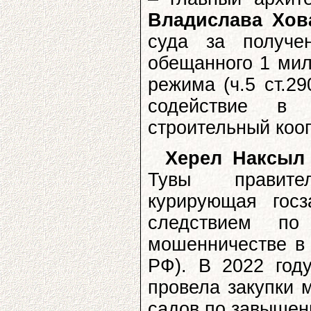
Владислава Хов
суда за получе
обещанного 1 мил
режима (ч.5 ст.2
содействие в 
строительный коо
Херел Наксыл
Тувы правит
курирующая госз
следствием по
мошенничестве в 
РФ). В 2022 год
провела закупки 
садов по завышен