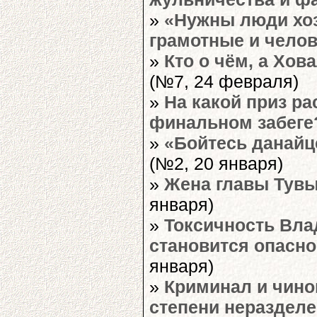
»
«Нужны люди хоз
грамотные и чело
»
Кто о чём, а Хов
(№7, 24 февраля)
»
На какой приз р
финальном забеге
»
«Бойтесь данайц
(№2, 20 января)
»
Жена главы Тувы
января)
»
Токсичность Вла
становится опасно
января)
»
Криминал и чино
степени нераздел