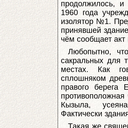
продолжилось, и
1960 года учреж
изолятор №1. Пре
принявшей здание
чём сообщает акт
Любопытно, ч
сакральных для т
местах. Как го
сплошняком древн
правого берега 
противоположная 
Кызыла, усеян
Фактически здания
Такая же свяще