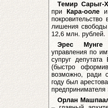
Темир Сарыг-Х
при
Кара-ооле
покровительство 
лишения свободы 
12,6 млн. рублей.
Эрес Мунге
–
управления по им
супруг депутата
(быстро оформи
возможно, ради 
году был арестова
предпринимателя 
Орлан Машпаа
– главный архит