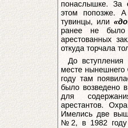
понаслышке. За 
этом попозже. 
тувинцы, или
«до
ранее не было
арестованных за
откуда торчала то
До вступления
месте нынешнего 
году там появил
было возведено в
для содержан
арестантов. Охр
Имелись две выш
№2, в 1982 году