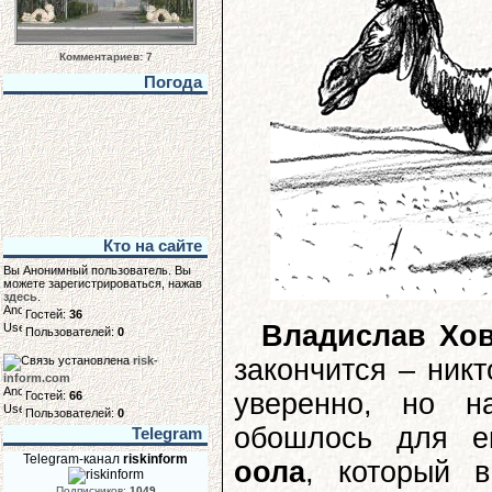
Комментариев: 7
Погода
Кто на сайте
Вы Анонимный пользователь. Вы
можете зарегистрироваться, нажав
здесь
.
Гостей:
36
Владислав Хо
Пользователей:
0
закончится – никт
risk-
inform.com
уверенно, но н
Гостей:
66
Пользователей:
0
обошлось для е
Telegram
Telegram-канал
riskinform
оола
, который 
Подписчиков:
1049