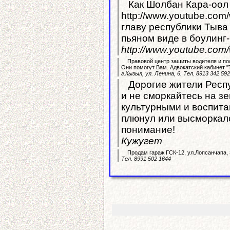
Как Шолбан Кара-оол 
http://www.youtube.com/watch?v=Yf
главу республики Тыва 
пьяном виде в боулинг
http://www.youtube.co
Правовой центр защиты водителя и пос
Они помогут Вам. Адвокатский кабинет "
г.Кызыл, ул. Ленина, 6. Тел. 8913 342 59
Дорогие жители Респу
и не сморкайтесь на зе
культурными и воспита
плюнул или высморкалс
понимание!
Кужугет
Продам гараж ГСК-12, ул.Лопсанчапа, 
Тел. 8991 502 1644