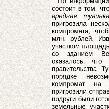
По информации
состоит в том, ч
вредная тувинк
пригрозила неск
компромата, что
млн. рублей. Изв
участком площадь
со зданием Ве
оказалось, что
правительства Т
порядке невоз
компромат на 
пригрозили отпра
подруги были гото
земельные участ