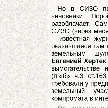
Но в СИЗО по
чиновники. Пор
разоблачает. Са
СИЗО (через меся
– известная жур
оказавшаяся там 
земельным шул
Евгенией Хертек
вымогательстве 
(п.«б» ч.3 ст.1
требовали у предп
земельный учас
компромата в инте