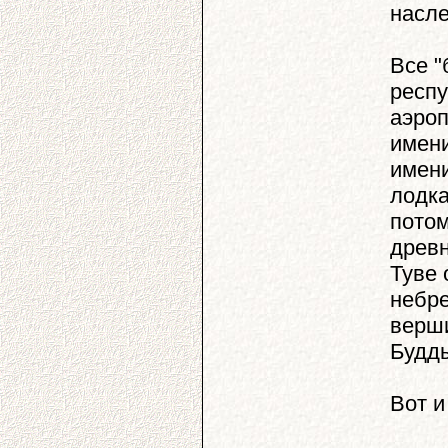
насле
Все "
респу
аэроп
имени
имени
лодка
потом
древн
Туве 
небре
верши
Будды
Вот и