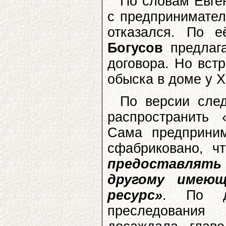
По словам Евге
с предпринимател
отказался. По 
Богусов
предлага
договора. Но вст
обыска в доме у Х
По версии след
распространить 
Сама предприним
сфабриковано, 
предоставлять
другому имею
ресурс»
. По др
преследования