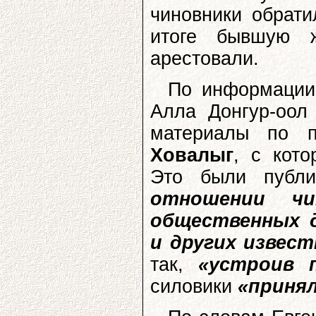
чиновники обрати
итоге бывшую ж
арестовали.
По информации
Алла Донгур-оол
материалы по 
Ховалыг
, с кот
Это были публ
отношении чи
общественных 
и других извес
так,
«устроив 
силовики
«приня