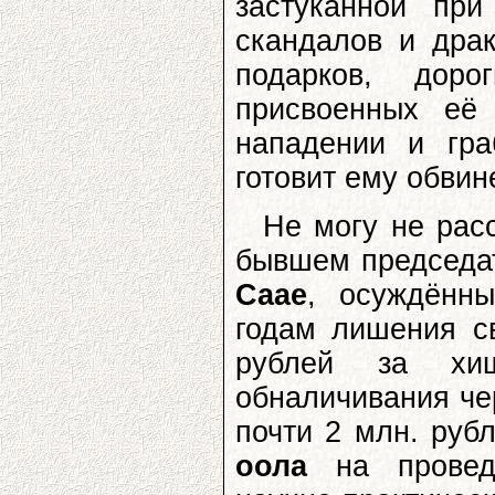
застуканной при
скандалов и дра
подарков, дор
присвоенных её
нападении и гра
готовит ему обвин
Не могу не рас
бывшем председат
Саае
, осуждённ
годам лишения с
рублей за хищ
обналичивания че
почти 2 млн. руб
оола
на проведе