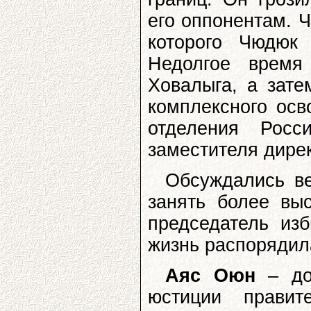
его оппонентам. Ч
которого Чюдюк
Недолгое врем
Ховалыга, а зате
комплексного осв
отделения Росс
заместителя дире
Обсуждались ве
занять более выс
председатель из
жизнь распорядил
Аяс Оюн
– до 
юстиции прави