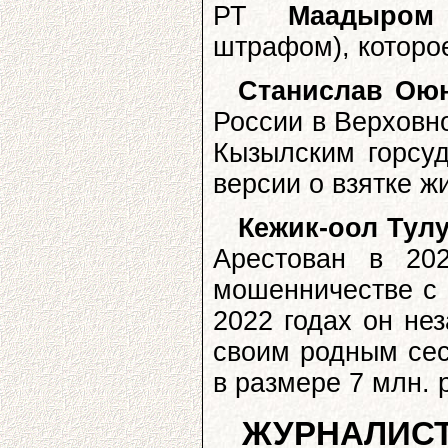
РТ
Маадыром
штрафом), которо
Станислав Ою
России в Верховн
Кызылским горсуд
версии о взятке ж
Кежик-оол Тул
Арестован в 20
мошенничестве с к
2022 годах он не
своим родным сес
в размере 7 млн. 
ЖУРНАЛИСТ